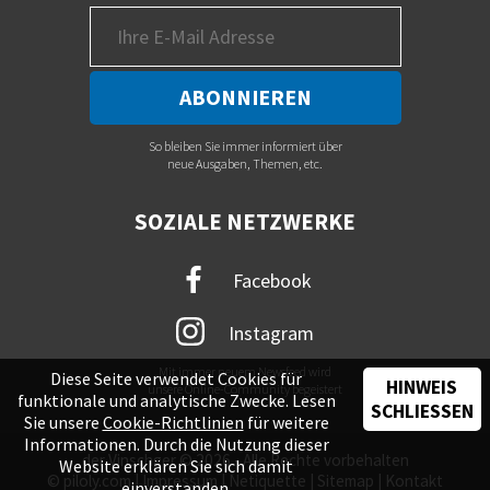
So bleiben Sie immer informiert über
neue Ausgaben, Themen, etc.
SOZIALE NETZWERKE
Facebook
Instagram
Mit immer neuem Newsfeed wird
Diese Seite verwendet Cookies für
HINWEIS
unsere Online-Community begeistert
funktionale und analytische Zwecke. Lesen
SCHLIESSEN
Sie unsere
Cookie-Richtlinien
für weitere
Informationen. Durch die Nutzung dieser
der Vinschger © 2026 - Alle Rechte vorbehalten
Website erklären Sie sich damit
©
piloly.com
|
Impressum
|
Netiquette
|
Sitemap
|
Kontakt
einverstanden.