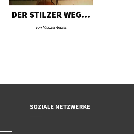
DER STILZER WEG…
AEB VI
von Michael Andres
von Re
SOZIALE NETZWERKE