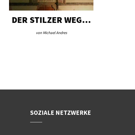
DER STILZER WEG…
AEB VI
von Michael Andres
von Re
SOZIALE NETZWERKE