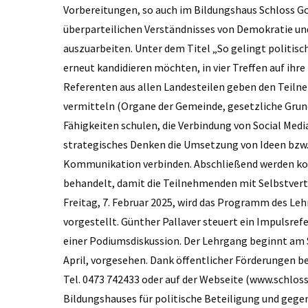
Vorbereitungen, so auch im Bildungshaus Schloss Gol
überparteilichen Verständnisses von Demokratie un
auszuarbeiten. Unter dem Titel „So gelingt politisc
erneut kandidieren möchten, in vier Treffen auf ihr
Referenten aus allen Landesteilen geben den Teiln
vermitteln (Organe der Gemeinde, gesetzliche Grun
Fähigkeiten schulen, die Verbindung von Social Medi
strategisches Denken die Umsetzung von Ideen bzw
Kommunikation verbinden. Abschließend werden komp
behandelt, damit die Teilnehmenden mit Selbstvert
Freitag, 7. Februar 2025, wird das Programm des Leh
vorgestellt. Günther Pallaver steuert ein Impulsref
einer Podiumsdiskussion. Der Lehrgang beginnt am Sa
April, vorgesehen. Dank öffentlicher Förderungen be
Tel. 0473 742433 oder auf der Webseite (www.schloss-
Bildungshauses für politische Beteiligung und gege