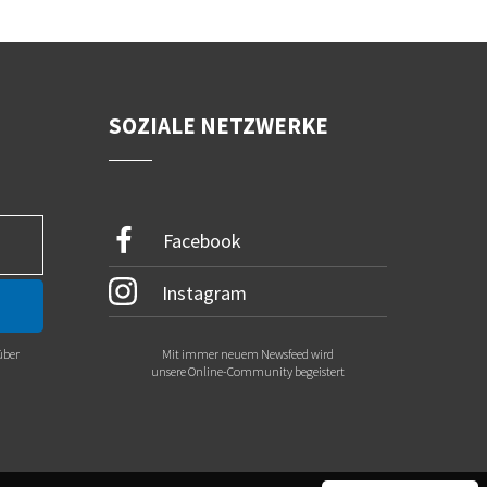
SOZIALE NETZWERKE
Facebook
Instagram
über
Mit immer neuem Newsfeed wird
.
unsere Online-Community begeistert