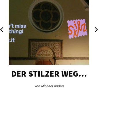
DER STILZER WEG…
AEB VI
von Michael Andres
von Re