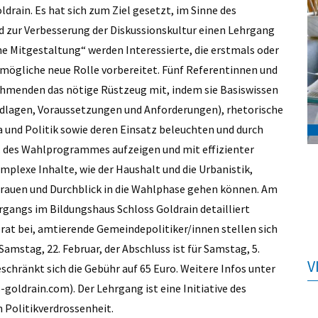
drain. Es hat sich zum Ziel gesetzt, im Sinne des
d zur Verbesserung der Diskussionskultur einen Lehrgang
he Mitgestaltung“ werden Interessierte, die erstmals oder
e mögliche neue Rolle vorbereitet. Fünf Referentinnen und
ehmenden das nötige Rüstzeug mit, indem sie Basiswissen
dlagen, Voraussetzungen und Anforderungen), rhetorische
a und Politik sowie deren Einsatz beleuchten und durch
. des Wahlprogrammes aufzeigen und mit effizienter
lexe Inhalte, wie der Haushalt und die Urbanistik,
rauen und Durchblick in die Wahlphase gehen können. Am
rgangs im Bildungshaus Schloss Goldrain detailliert
erat bei, amtierende Gemeindepolitiker/innen stellen sich
mstag, 22. Februar, der Abschluss ist für Samstag, 5.
V
schränkt sich die Gebühr auf 65 Euro. Weitere Infos unter
goldrain.com). Der Lehrgang ist eine Initiative des
n Politikverdrossenheit.