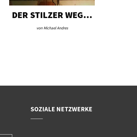
 WEG…
AEB VINSCHGAU
VER
„A
von Redaktion
SOZIALE NETZWERKE