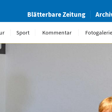
Blätterbare Zeitung
Archi
ur
Sport
Kommentar
Fotogaleri