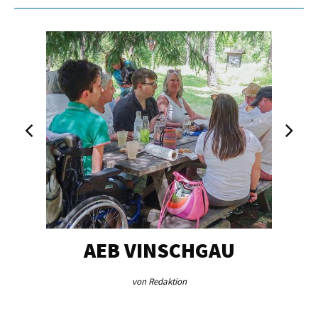
EG…
AEB VINSCHGAU
V
von Redaktion