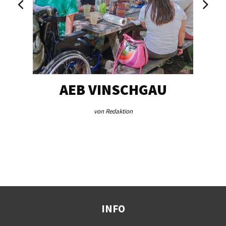
EG…
AEB VINSCHGAU
V
von Redaktion
INFO