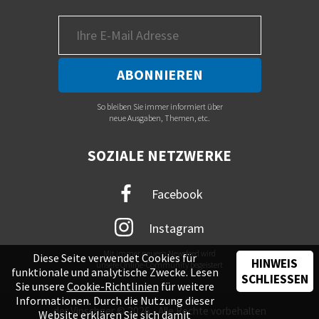
So bleiben Sie immer informiert über
neue Ausgaben, Themen, etc.
SOZIALE NETZWERKE
Facebook
Instagram
Mit immer neuem Newsfeed wird
Diese Seite verwendet Cookies für
HINWEIS
unsere Online-Community begeistert
funktionale und analytische Zwecke. Lesen
SCHLIESSEN
Sie unsere
Cookie-Richtlinien
für weitere
Informationen. Durch die Nutzung dieser
der Vinschger © 2026 - Alle Rechte vorbehalten
Website erklären Sie sich damit