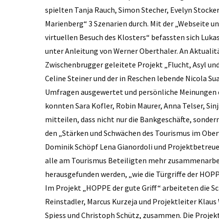
spielten Tanja Rauch, Simon Stecher, Evelyn Stocker
Marienberg“ 3 Szenarien durch. Mit der „Webseite u
virtuellen Besuch des Klosters“ befassten sich Luka
unter Anleitung von Werner Oberthaler. An ­Aktualit
Zwischenbrugger geleitete Projekt „Flucht, Asyl un
Celine Steiner und der in Reschen lebende Nicola Su
Umfragen ausgewertet und persönliche Meinungen d
konnten Sara Kofler, Robin Maurer, Anna Telser, Sin
mitteilen, dass nicht nur die Bankgeschäfte, sonde
den „Stärken und Schwächen des Tourismus im Obervi
Dominik Schöpf Lena ­Gianordoli und Projektbetreue
alle am Tourismus Beteiligten mehr zusammenarbei
herausgefunden werden, „wie die Türgriffe der HOPP
Im Projekt „HOPPE der gute Griff“ arbeiteten die S
Reinstadler, Marcus Kurzeja und Projektleiter Klau
Spiess und Christoph Schütz, zusammen. Die Projek