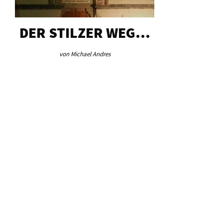
DER STILZER WEG…
AEB VI
von Michael Andres
von Re