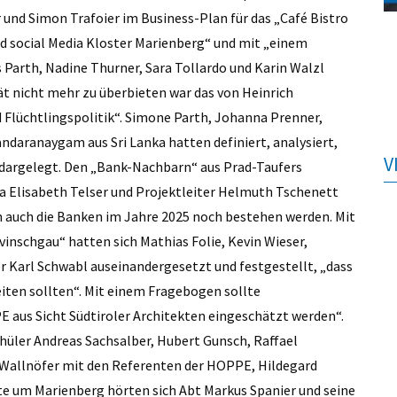
 und Simon Trafoier im Business-Plan für das „Café Bistro
nd social Media Kloster Marienberg“ und mit „einem
s Parth, Nadine Thurner, Sara Tollardo und Karin Walzl
ät nicht mehr zu überbieten war das von Heinrich
d Flüchtlingspolitik“. Simone Parth, Johanna Prenner,
andaranaygam aus Sri Lanka hatten definiert, analysiert,
V
argelegt. Den „Bank-Nachbarn“ aus Prad-Taufers
ja Elisabeth Telser und Projektleiter Helmuth ­Tschenett
rn auch die Banken im Jahre 2025 noch bestehen werden. Mit
nschgau“ hatten sich Mathias Folie, Kevin Wieser,
r Karl Schwabl auseinandergesetzt und festgestellt, „dass
ten sollten“. Mit einem Fragebogen sollte
E aus Sicht Südtiroler Architekten eingeschätzt werden“.
chüler Andreas Sachsalber, Hubert Gunsch, Raffael
s Wallnöfer mit den Referenten der HOPPE, Hildegard
te um Marienberg hörten sich Abt Markus Spanier und seine