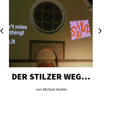
DER STILZER WEG…
AEB VI
von Michael Andres
von Re