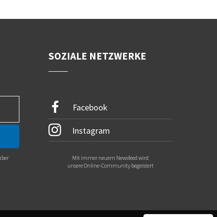
SOZIALE NETZWERKE
Facebook
Instagram
über
Mit immer neuem Newsfeed wird
.
unsere Online-Community begeistert