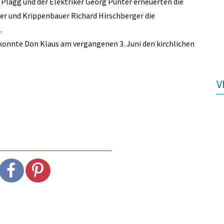
Plagg und der Elektriker Georg Punter erneuerten die
er und Krippenbauer Richard Hirschberger die
.
konnte Don Klaus am vergangenen 3. Juni den kirchlichen
V