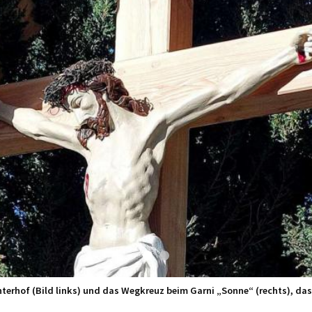
terhof (Bild links) und das Wegkreuz beim Garni „Sonne“ (rechts), das 