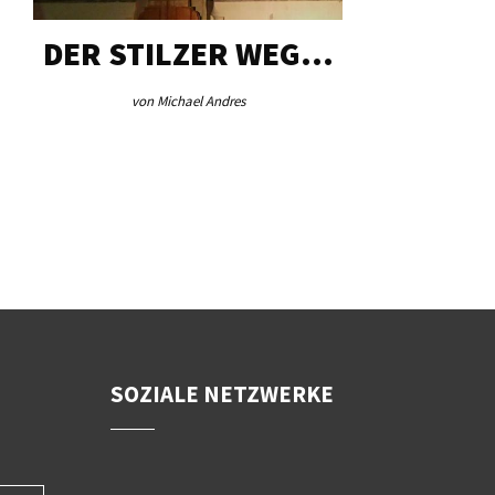
DER STILZER WEG…
AEB VI
von Michael Andres
von Re
SOZIALE NETZWERKE