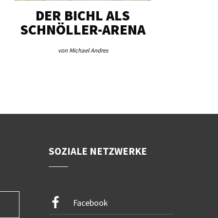
DER BICHL ALS
BEI HEIM
SCHNÖLLER-ARENA
MENGEN 
von Michael Andres
von Re
SOZIALE NETZWERKE
Facebook