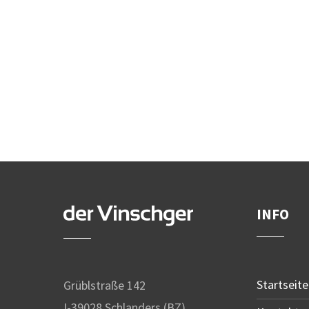
INFO
Startseite
Grüblstraße 142
I-39028 Schlanders (BZ)