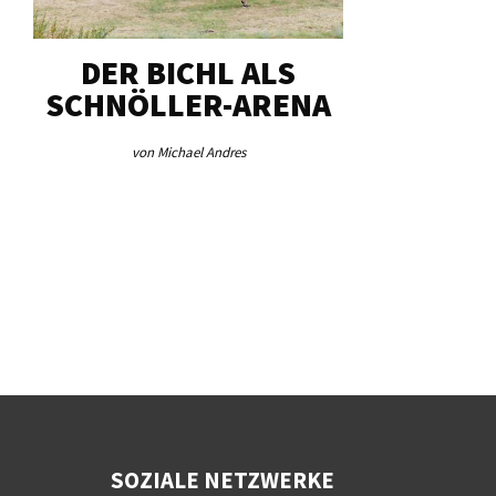
DER BICHL ALS
BEI HEIM
SCHNÖLLER-ARENA
MENGEN 
von Michael Andres
von Re
SOZIALE NETZWERKE