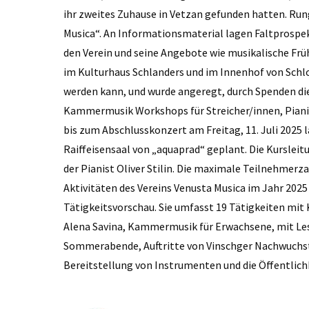
ihr zweites Zuhause in Vetzan gefunden hatten. Rung
Musica“. An Informationsmaterial lagen Faltprospek
den Verein und seine Angebote wie musikalische F
im Kulturhaus Schlanders und im Innenhof von Schlo
werden kann, und wurde angeregt, durch Spenden die
Kammermusik Workshops für Streicher/innen, Pianist
bis zum Abschlusskonzert am Freitag, 11. Juli 2025 la
Raiffeisensaal von „aquaprad“ geplant. Die Kurslei
der Pianist Oliver Stilin. Die maximale Teilnehmerz
Aktivitäten des Vereins Venusta Musica im Jahr 2025
Tätigkeitsvorschau. Sie umfasst 19 Tätigkeiten mi
Alena Savina, Kammermusik für Erwachsene, mit Les
Sommerabende, Auftritte von Vinschger Nachwuchst
Bereitstellung von Instrumenten und die Öffentlich