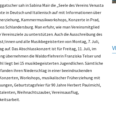
gatscher sah in Sabina Mair die „Seele des Vereins Venusta
te in Deutsch und Italienisch auf mit Informationen über
rüherziehung, Kammermusikworkshops, Konzerte in Prad,
ss Schlandersburg. Man erfuhr, wie man Vereinsmitglied
 Vereinsziele zu unterstützen. Auch die Ausschreibung des
/innen und alle Musikbegeisterten von Montag, 7. Juli,
V
g auf. Das Abschlusskonzert ist für Freitag, 11. Juli, im
tung übernehmen die Waldorflehrerin Franziska Telser und
ahl liegt bei 15 musikbegeisterten Jugendlichen. Sämtliche
 fanden ihren Niederschlag in einer beeindruckenden
t Konzerten, Workshops, musikalischer Früherziehung mit
ungen, Geburtstagsfeier für 90 Jahre Herbert Paulmichl,
alenten, Weihnachtszauber, Vereinsausflug,
keitsarbeit.