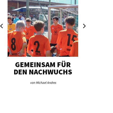
GEMEINSAM FÜR
SCH
DEN NACHWUCHS
TORHU
LA
von Michael Andres
von Mich