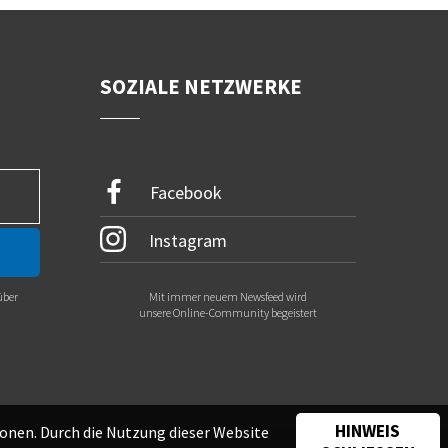
SOZIALE NETZWERKE
Facebook
Instagram
über
Mit immer neuem Newsfeed wird
.
unsere Online-Community begeistert
HINWEIS
onen. Durch die Nutzung dieser Website