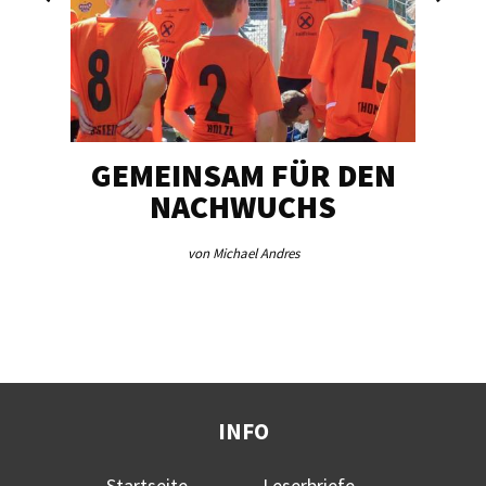
GEMEINSAM FÜR DEN
SCH
NACHWUCHS
von Michael Andres
INFO
Startseite
Leserbriefe