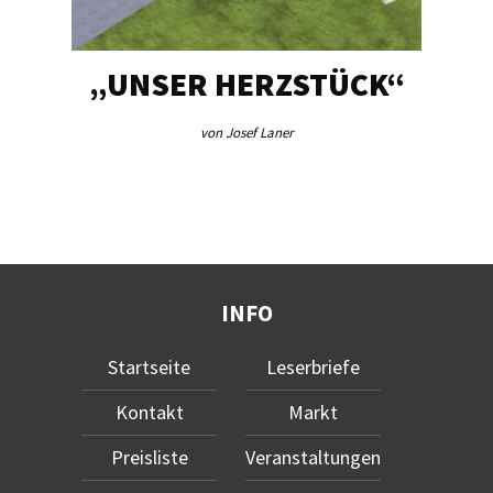
FÜR
„UNSER HERZSTÜCK“
IN
R
von Josef Laner
INFO
Startseite
Leserbriefe
Kontakt
Markt
Preisliste
Veranstaltungen