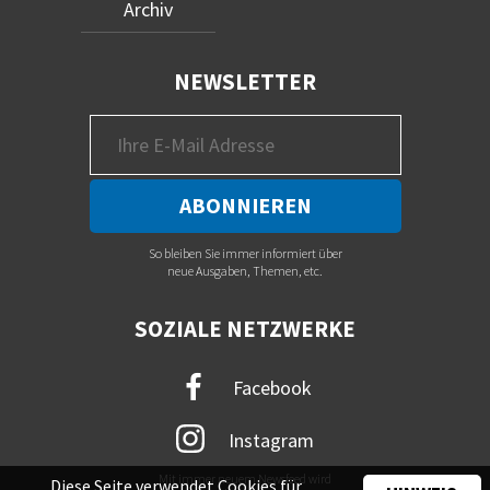
Archiv
NEWSLETTER
So bleiben Sie immer informiert über
neue Ausgaben, Themen, etc.
SOZIALE NETZWERKE
Facebook
Instagram
Mit immer neuem Newsfeed wird
Diese Seite verwendet Cookies für