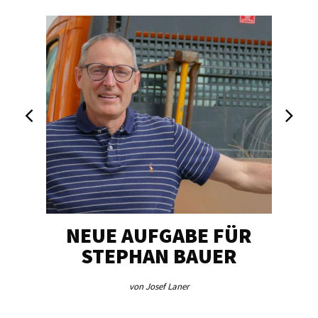
NEUE AUFGABE FÜR
„U
STEPHAN BAUER
von Josef Laner