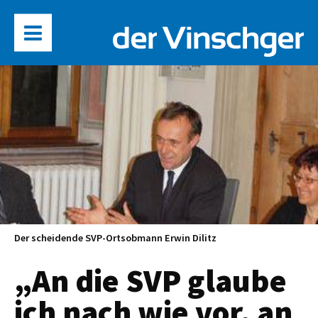
Der scheidende SVP-Ortsobmann Erwin Dilitz
„An die SVP glaube
ich nach wie vor, an