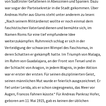
von Südtiroler Gefallenen in Abessinien und Spanien. Dazu
war sogar der Parteisekretär in die Stadt gekommen. Über
Andreas Hofer aus Glurns steht unter anderem zu lesen:
„Nach seinem Militärdienst wollte er noch einmal dem
faschistischen Vaterland dienen und bemühte sich, im
Namen Roms für eine tief empfundene Idee
weiterzukämpfen. Ruhmreich schlug er sich in der
Verteidigung der schwarzen Wimpel des Faschismus, in
deren Schatten er gekämpft hatte. Im Triumph von Malaga,
im Ruhm von Guadalajara, an der Front von Teruel und in
der Schlacht von Aragon, in jedem Wagnis, in jeder Aktion
war er erster der ersten. Für seinen disziplinierten Geist,
seinen männlichen Mut wurde er feierlich ausgezeichnet. Er
fiel unter Lerida, als er schon siegesgewiss, das Meer vor
Augen, Francos Fahnen küsste.“ Für Andreas Pankraz Hofer,
geboren am 11. Mai 1915, gab es keinen der üblichen