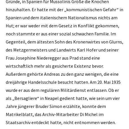
Gründe, in Spanien für Mussolinis Größe die Knochen
hinzuhalten. Er hatte mit der „kommunistischen Gefahr“ in
Spanien und dem italienischem Nationalismus nichts am
Hut; er war weder mit dem Gesetz in Konflikt gekommen,
noch stammte er aus einer sozial schwachen Familie. Im
Gegenteil, dem ältesten Sohn des Kronenwirtes von Glurns,
des Metzgermeisters und Landwirts Karl Hofer und seiner
Frau Josephine Niederegger aus Prad stand eine
wirtschaftlich mehr als gesicherte Existenz bevor.
Außerdem gehörte Andreas zu den ganz wenigen, die eine
dreijährige Handelsschule besucht hatten. Am 20. Mai 1935
wurde er aus dem regulären Militärdienst entlassen. Ob er
als „Bersagliere“ in Neapel gedient hatte, wie sein um vier
Jahre jüngerer Bruder Simon erzählte, konnte dem
Matrikelblatt, das Archiv-Mitarbeiter Di Michel im
Staatsarchiv entdeckt hatte, nicht entnommen werden.