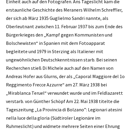
Einheit auch auf den Fotografen. Ans Tageslicht kam die
erstaun­liche Geschichte des Meraners Wilhelm Schreffler,
der sich ab März 1935 Guglielmo Sandri nannte, als
Oberleutnant zwischen 11. Februar 1937 bis zum Ende des
Bürgerkrieges den „Kampf gegen Kommunisten und
Bolschewisten“ in Spanien mit dem Fotoapparat
begleitete und 1979 in Sterzing als Italiener mit
ungewöhnlichen Deutschkenntnissen starb. Bei seinen
Recherchen stieß Di Michele auch auf den Namen von
Andreas Hofer aus Glurns, der als „Caporal Maggiore del 1o
Reggimento Frecce Azzurre“ am 27. März 1938 bei
„Mirablanca Teruel“ verwundet wurde und im Feldlazarett
verstarb. von Günther Schöpf Am 22. Mai 1938 titelte die
Tageszeitung „La Provincia di Bolzano”: Legionari atesini
nella luce della gloria (Südtiroler Legionäre im
Ruhmeslicht) und widmete mehrere Seiten einer Ehrung