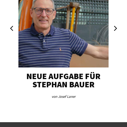
NEUE AUFGABE FÜR
„U
STEPHAN BAUER
von Josef Laner