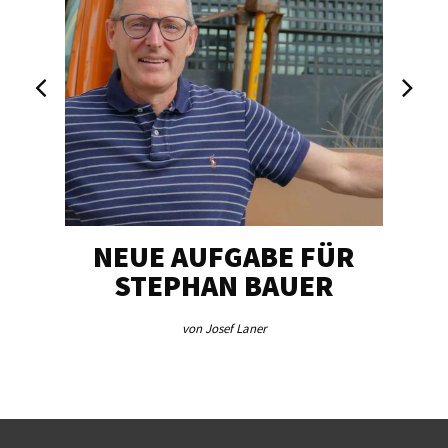
NEUE AUFGABE FÜR
„U
STEPHAN BAUER
von Josef Laner