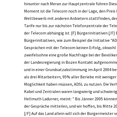
hinunter nach Meran zur Hauptzentrale führen Diese
Moment ist die Telecom noch in der Lage, den Preis 
Wettbewerb mit anderen Anbietern stattfinden, de
Tarife nur bis zur nächsten Telefonzentrale der Te
der Telecom abhängig ist. [F] Bürgerinitiativen [/F
Bürgerinitiativen, wie zum Beispiel die Initiative "
Gesprächen mit der Telecom keinen Erfolg, obwohl
zweifelsohne eine große Nachfrage bei der Bevölker
der Landesregierung in Bozen Kontakt aufgenommen
und in einer Grundsatzabstimmung im April 2004 bes
als drei Mitarbeitern, 95% aller Beriebe mit weniger
Möglichkeit haben müssen, ADSL zu nutzen. Die Ver
Kabel und Zentralen waren langwierig und schwierig
Hellmuth Ladurner, meint: " Bis Jänner 2005 können
der Gespräche mitteilen, und wir hoffen, bis Mitte 
[/F] Auf das Land allein will sich der Bürgermeiste