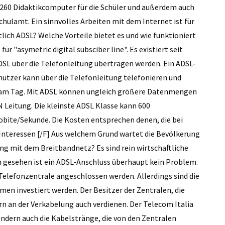
60 Didaktikcomputer für die Schüler und außerdem auch
ulamt. Ein sinnvolles Arbeiten mit dem Internet ist für
tlich ADSL? Welche Vorteile bietet es und wie funktioniert
r "asymetric digital subsciber line". Es existiert seit
ADSL über die Telefonleitung übertragen werden. Ein ADSL-
utzer kann über die Telefonleitung telefonieren und
en am Tag. Mit ADSL können ungleich größere Datenmengen
Leitung. Die kleinste ADSL Klasse kann 600
obite/Sekunde. Die Kosten entsprechen denen, die bei
Interessen [/F] Aus welchem Grund wartet die Bevölkerung
g mit dem Breitbandnetz? Es sind rein wirtschaftliche
ch gesehen ist ein ADSL-Anschluss überhaupt kein Problem.
Telefonzentrale angeschlossen werden. Allerdings sind die
en investiert werden. Der Besitzer der Zentralen, die
ern an der Verkabelung auch verdienen. Der Telecom Italia
ondern auch die Kabelstränge, die von den Zentralen