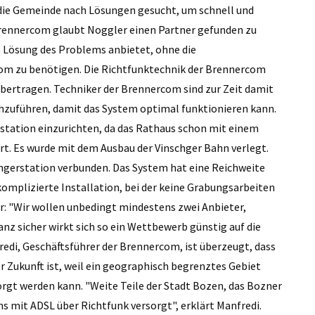
 die Gemeinde nach Lösungen gesucht, um schnell und
Brennercom glaubt Noggler einen Partner gefunden zu
e Lösung des Problems anbietet, ohne die
om zu benötigen. Die Richtfunktechnik der Brennercom
übertragen. Techniker der Brennercom sind zur Zeit damit
hzuführen, damit das System optimal funktionieren kann.
station einzurichten, da das Rathaus schon mit einem
rt. Es wurde mit dem Ausbau der Vinschger Bahn verlegt.
gerstation verbunden. Das System hat eine Reichweite
unkomplizierte Installation, bei der keine Grabungsarbeiten
"Wir wollen unbedingt mindestens zwei Anbieter,
nz sicher wirkt sich so ein Wettbewerb günstig auf die
redi, Geschäftsführer der Brennercom, ist überzeugt, dass
 Zukunft ist, weil ein geographisch begrenztes Gebiet
rgt werden kann. "Weite Teile der Stadt Bozen, das Bozner
ns mit ADSL über Richtfunk versorgt", erklärt Manfredi.