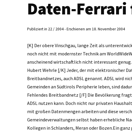
Daten-Ferrari
Publiziert in 22 / 2004 - Erschienen am 18. November 2004
[K] Der obere Vinschgau, lange Zeit als unterentwi
noch nicht mit modernster Technik am WorldWideWeb.
anscheinend wirtschaftlich nicht interessant genu
Hubert Wehrle [/K] Jeder, der mit elektronischer Da
Breitbandnetzes, auch ADSL genannt. ADSL wird nich
Gemeinden an Südtirols Peripherie leben, sind dadurc
Fehlendes Breitbandnetz [/F] Die Bevölkerung fragt
ADSL nutzen kann. Doch nicht nur privaten Haushalt
mit großen Datenmengen arbeiten und diese verschi
Gemeindeverwaltungen selbst haben erhebliche Nac
Kollegen in Schlanders, Meran oder Bozen.Ein ganz gr