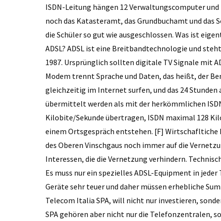
ISDN-Leitung hängen 12 Verwaltungscomputer und 2
noch das Katasteramt, das Grundbuchamt und das Sch
die Schüler so gut wie ausgeschlossen. Was ist eigen
ADSL? ADSL ist eine Breitbandtechnologie und steht fü
1987. Ursprünglich sollten digitale TV Signale mit 
Modem trennt Sprache und Daten, das heißt, der Ben
gleichzeitig im Internet surfen, und das 24 Stund
übermittelt werden als mit der herkömmlichen ISDN 
Kilobite/Sekunde übertragen, ISDN maximal 128 Kil
einem Ortsgespräch entstehen. [F] Wirtschafltiche 
des Oberen Vinschgaus noch immer auf die Vernetzun
Interessen, die die Vernetzung verhindern. Technis
Es muss nur ein spezielles ADSL-Equipment in jeder 
Geräte sehr teuer und daher müssen erhebliche Summ
Telecom Italia SPA, will nicht nur investieren, sond
SPA gehören aber nicht nur die Telefonzentralen, s