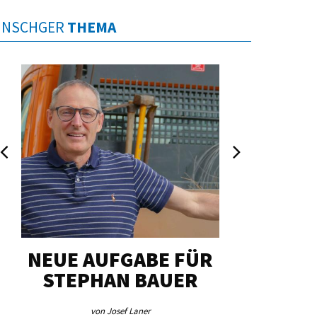
INSCHGER
THEMA
NEUE AUFGABE FÜR
„U
STEPHAN BAUER
HERZ
von Josef Laner
von Jos