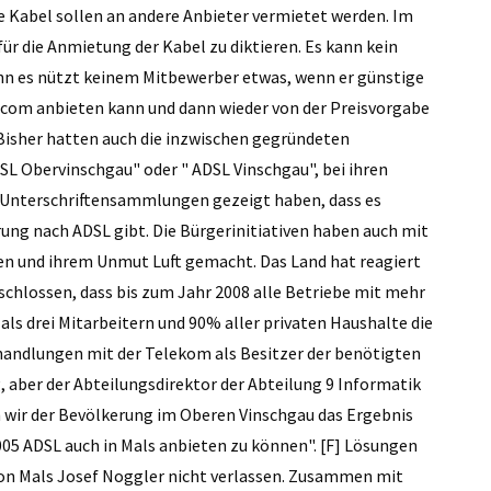
 Kabel sollen an andere Anbieter vermietet werden. Im
für die Anmietung der Kabel zu diktieren. Es kann kein
nn es nützt keinem Mitbewerber etwas, wenn er günstige
lecom anbieten kann und dann wieder von der Preisvorgabe
] Bisher hatten auch die inzwischen gegründeten
ADSL Obervinschgau" oder " ADSL Vinschgau", bei ihren
 Unterschriftensammlungen gezeigt haben, dass es
ung nach ADSL gibt. Die Bürgerinitiativen haben auch mit
 und ihrem Unmut Luft gemacht. Das Land hat reagiert
chlossen, dass bis zum Jahr 2008 alle Betriebe mit mehr
 als drei Mitarbeitern und 90% aller privaten Haushalte die
handlungen mit der Telekom als Besitzer der benötigten
, aber der Abteilungsdirektor der Abteilung 9 Informatik
 wir der Bevölkerung im Oberen Vinschgau das Ergebnis
2005 ADSL auch in Mals anbieten zu können". [F] Lösungen
r von Mals Josef Noggler nicht verlassen. Zusammen mit