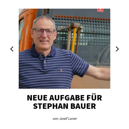
NEUE AUFGABE FÜR
„U
STEPHAN BAUER
von Josef Laner