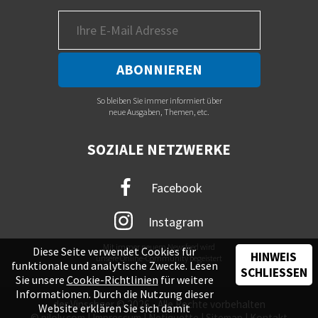
So bleiben Sie immer informiert über
neue Ausgaben, Themen, etc.
SOZIALE NETZWERKE
Facebook
Instagram
Mit immer neuem Newsfeed wird
Diese Seite verwendet Cookies für
HINWEIS
unsere Online-Community begeistert
funktionale und analytische Zwecke. Lesen
SCHLIESSEN
Sie unsere
Cookie-Richtlinien
für weitere
Informationen. Durch die Nutzung dieser
der Vinschger © 2026 - Alle Rechte vorbehalten
Website erklären Sie sich damit
©
piloly.com
|
Impressum
|
Netiquette
|
Sitemap
|
Kontakt