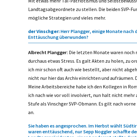
Mit etwas mehr Tal-Patriotismus und Selbstbewussts
Landtagsabgeordnete zu stellen. Die beiden SVP-Fu
mögliche Strategien und vieles mehr.
der Vinschger:
Herr Plangger, einige Monate nach 
Enttäuschung überwunden?
Albrecht Plangger:
Die letzten Monate waren noch r
durchaus etwas Stress. Es galt Akten zu holen, zu o
ich mir schon oft auch wie bestellt, aber nicht abgeh
nicht nur hier das Archiv einrichten und aufräumen. 
Meine Arbeitsbereiche habe ich den Kollegen in Ro
ich nach wie vor voll involviert, nun halt nicht mehr
Stufe als Vinschger SVP-Obmann. Es gilt nach vorne 
an.
Sie haben es angesprochen. Im Herbst wählt Südti
waren enttäuschend, nur Sepp Noggler schaffte den