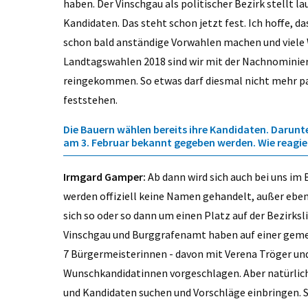
haben. Der Vinschgau als politischer Bezirk stellt l
Kandidaten. Das steht schon jetzt fest. Ich hoffe,
schon bald anständige Vorwahlen machen und viele 
Landtagswahlen 2018 sind wir mit der Nachnominieru
reingekommen. So etwas darf diesmal nicht mehr pas
feststehen.
Die Bauern wählen bereits ihre Kandidaten. Darunt
am 3. Februar bekannt gegeben werden. Wie reagie
Irmgard Gamper:
Ab dann wird sich auch bei uns im 
werden offiziell keine Namen gehandelt, außer eben 
sich so oder so dann um einen Platz auf der Bezirks
Vinschgau und Burggrafenamt haben auf einer geme
7 Bürgermeisterinnen - davon mit Verena Tröger un
Wunschkandidatinnen vorgeschlagen. Aber natürlich 
und Kandidaten suchen und Vorschläge einbringen. 