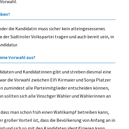
e Vorwahl.
eben?
 oder die Kandidatin muss sicher kein alteingesessenes
te der Südtiroler Volkspartei tragen und auch bereit sein, in
andidatur.
o eine Vorwahl aus?
didaten und Kandidatinnen gibt und streben diesmal eine
 war die Vorwahl zwischen Elfi Kirmaier und Sonja Platzer
n zumindest alle Parteimitglieder entscheiden können,
ann sollten sich alle Vinschger Wähler und Wählerinnen an
t, dass man schon früh einen Wahlkampf betreiben kann,
er großer Vorteil ist, dass die Bevölkerung von Anfang an in
 und sich so mit den Kandidaten identifizieren kann.