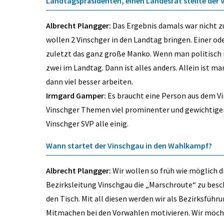
Landtagspräsidenten, einen Landesrat stellte der V
Albrecht Plangger:
Das Ergebnis damals war nicht zuf
wollen 2 Vinschger in den Landtag bringen. Einer od
zuletzt das ganz große Manko. Wenn man politisch m
zwei im Landtag. Dann ist alles anders. Allein ist 
dann viel besser arbeiten.
Irmgard Gamper:
Es braucht eine Person aus dem V
Vinschger Themen viel prominenter und gewichtiger pl
Vinschger SVP alle einig.
Wann startet der Vinschgau in den Wahlkampf?
Albrecht Plangger:
Wir wollen so früh wie möglich d
Bezirksleitung Vinschgau die „Marschroute“ zu besc
den Tisch. Mit all diesen werden wir als Bezirksfü
Mitmachen bei den Vorwahlen motivieren. Wir möcht