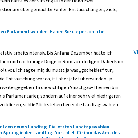
ein hätte es der Vinschgau in der Hand zwei
nktionäre über gemachte Fehler, Enttäuschungen, Ziele,
den Parlamentswahlen. Haben Sie die persönliche
V
elativ arbeitsintensiv. Bis Anfang Dezember hatte ich
rdnen und noch einige Dinge in Rom zu erledigen. Dabei kam
olt vor. Ich sagte mir, du musst ja was „gscheides“ tun,
Die Enttäuschung war da, ist aber jetzt überwunden, ja.
m weitergegeben. In die wichtigen Vinschgau-Themen bin
 als Parlamentarier, sondern auf einer sehr viel niedrigeren
zu blicken, schließlich stehen heuer die Landtagswahlen
rol den neuen Landtag. Die letzten Landtagswahlen
 Sprung in den Landtag. Dort blieb für ihm das Amt des