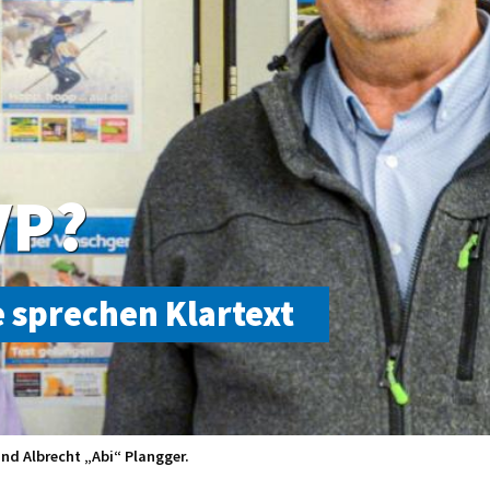
VP?
 sprechen Klartext
d Albrecht „Abi“ Plangger.