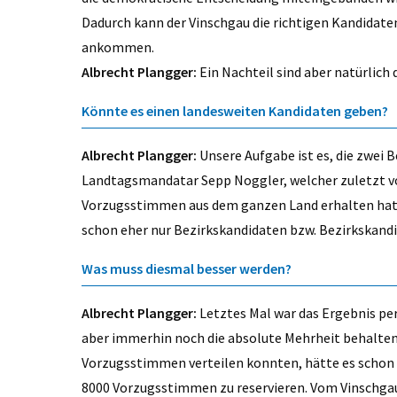
Dadurch kann der Vinschgau die richtigen Kandidaten
ankommen.
Albrecht Plangger:
Ein Nachteil sind aber natürlic
Könnte es einen landesweiten Kandidaten geben?
Albrecht Plangger:
Unsere Aufgabe ist es, die zwei
Landtagsmandatar Sepp Noggler, welcher zuletzt vo
Vorzugsstimmen aus dem ganzen Land erhalten hat,
schon eher nur Bezirkskandidaten bzw. Bezirkskand
Was muss diesmal besser werden?
Albrecht Plangger:
Letztes Mal war das Ergebnis pe
aber immerhin noch die absolute Mehrheit behalten.
Vorzugsstimmen verteilen konnten, hätte es schon m
8000 Vorzugsstimmen zu reservieren. Vom Vinschgau