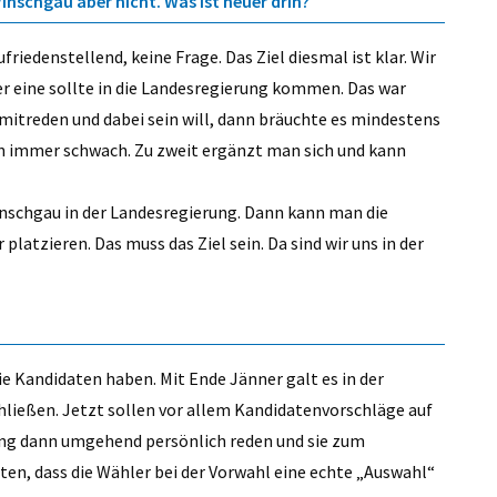
inschgau aber nicht. Was ist heuer drin?
riedenstellend, keine Frage. Das Ziel diesmal ist klar. Wir
er eine sollte in die Landesregierung kommen. Das war
itreden und dabei sein will, dann bräuchte es mindestens
man immer schwach. Zu zweit ergänzt man sich und kann
inschgau in der Landesregierung. Dann kann man die
atzieren. Das muss das Ziel sein. Da sind wir uns in der
ie Kandidaten haben. Mit Ende Jänner galt es in der
hließen. Jetzt sollen vor allem Kandidatenvorschläge auf
hrung dann umgehend persönlich reden und sie zum
en, dass die Wähler bei der Vorwahl eine echte „Auswahl“