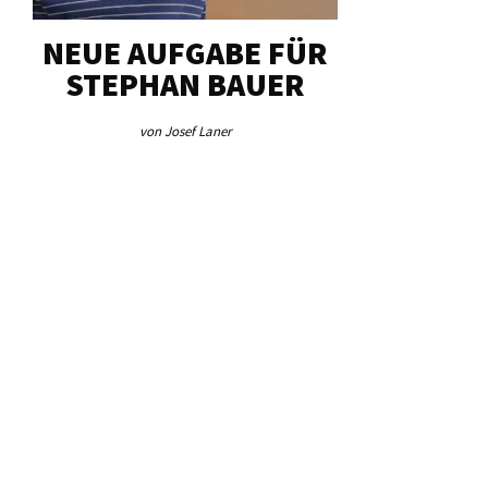
NEUE AUFGABE FÜR
„U
STEPHAN BAUER
HERZ
von Josef Laner
von Jos