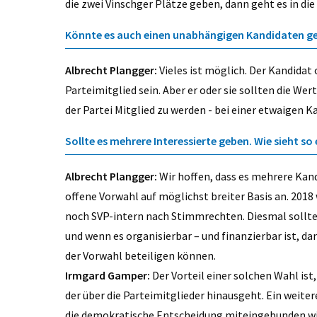
die zwei Vinschger Plätze geben, dann geht es in di
Könnte es auch einen unabhängigen Kandidaten g
Albrecht Plangger:
Vieles ist möglich. Der Kandidat
Parteimitglied sein. Aber er oder sie sollten die Wer
der Partei Mitglied zu werden - bei einer etwaigen K
Sollte es mehrere Interessierte geben. Wie sieht s
Albrecht Plangger:
Wir hoffen, dass es mehrere Kan
offene Vorwahl auf möglichst breiter Basis an. 2018
noch SVP-intern nach Stimmrechten. Diesmal sollte
und wenn es organisierbar – und finanzierbar ist, d
der Vorwahl beteiligen können.
Irmgard Gamper:
Der Vorteil einer solchen Wahl is
der über die Parteimitglieder hinausgeht. Ein weiter
die demokratische Entscheidung miteingebunden wird