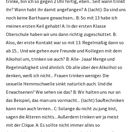
trinke, bin ich so gegen 2 Uhr fertig, eben... Seit wann trinkt
ihr? Wann habt ihr damit angefangen? A (lacht): Da sind uns
noch keine Barthaare gewachsen... B: So mit 13 habe ich
meinen ersten Keil gehabt! A: In der ersten Klasse
Oberschule haben wir uns dann richtig zugeschüttet. B:
Also, der erste Kontakt war so mit 13. Regelmäßig dann so
ab 15... Und wie gehen eure Freunde und Kollegen mit dem
Alkohol um, trinken sie auch? B: Alle- Jaaa! Menge und
Regelmäßigkeit sind ähnlich. Ob alle über den Alkolhol so
denken, weiß ich nicht... Frauen trinken weniger. Die
sexuelle Hemmschwelle sinkt natürlich auch. Und die
Erwachsenen? Wie sehen sie das? B: Wir halten uns nur an
das Beispiel, das man uns vormacht... (lacht) Sauftechniken
kann man auch lernen... C: Solange du nicht zu jung bist,
sagen die Älteren nichts... Außerdem trinken wir ja meist
mit der Clique. A: Es sollte nicht immer alles so