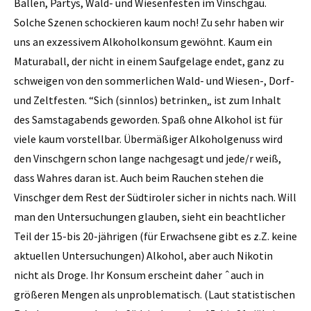
Bällen, Partys, Wald- und Wiesenfesten im Vinschgau.
Solche Szenen schockieren kaum noch! Zu sehr haben wir
uns an exzessivem Alkoholkonsum gewöhnt. Kaum ein
Maturaball, der nicht in einem Saufgelage endet, ganz zu
schweigen von den sommerlichen Wald- und Wiesen-, Dorf-
und Zeltfesten. “Sich (sinnlos) betrinken„ ist zum Inhalt
des Samstagabends geworden. Spaß ohne Alkohol ist für
viele kaum vorstellbar. Übermäßiger Alkoholgenuss wird
den Vinschgern schon lange nachgesagt und jede/r weiß,
dass Wahres daran ist. Auch beim Rauchen stehen die
Vinschger dem Rest der Südtiroler sicher in nichts nach. Will
man den Untersuchungen glauben, sieht ein beachtlicher
Teil der 15-bis 20-jährigen (für Erwachsene gibt es z.Z. keine
aktuellen Untersuchungen) Alkohol, aber auch Nikotin
nicht als Droge. Ihr Konsum erscheint daher ˆauch in
größeren Mengen als unproblematisch. (Laut statistischen