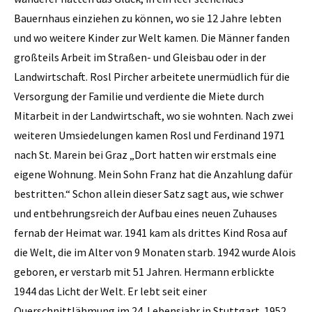
Bauernhaus einziehen zu können, wo sie 12 Jahre lebten
und wo weitere Kinder zur Welt kamen. Die Männer fanden
großteils Arbeit im Straßen- und Gleisbau oder in der
Landwirtschaft. Rosl Pircher arbeitete unermüdlich für die
Versorgung der Familie und verdiente die ­Miete durch
Mitarbeit in der Landwirtschaft, wo sie wohnten. Nach zwei
weiteren Umsiedel­ungen kamen Rosl und ­Ferdinand 1971
nach St. ­Marein bei Graz „Dort hatten wir erstmals eine
eigene Wohn­ung. Mein Sohn Franz hat die Anzahlung dafür
bestritten.“ Schon allein dieser Satz sagt aus, wie schwer
und entbehrungsreich der Aufbau eines neuen Zuhauses
fernab der Heimat war. 1941 kam als drittes Kind Rosa auf
die Welt, die im Alter von 9 Monaten starb. 1942 wurde Alois
geboren, er verstarb mit 51 Jahren. Hermann erblickte
1944 das Licht der Welt. Er lebt seit einer
Querschnittlähmung im 24. Lebensjahr in ­Stuttgart. 1952