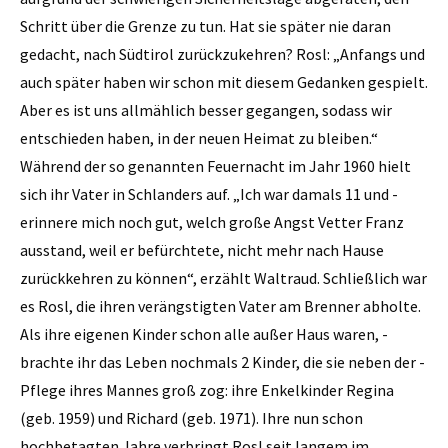
Schritt über die Grenze zu tun. Hat sie später nie daran
gedacht, nach Südtirol zurückzukehren? Rosl: „Anfangs und
auch später haben wir schon mit diesem Gedanken ge­spielt.
Aber es ist uns all­mählich ­besser gegangen, sodass wir
entschieden haben, in der ­neuen Heimat zu bleiben.“
Während der so genannten Feuernacht im Jahr 1960 hielt
sich ihr Vater in Schlanders auf. „Ich war damals 11 und ­
erinnere mich noch gut, welch große Angst Vetter Franz
ausstand, weil er befürchtete, nicht mehr nach Hause
zurückkehren zu können“, erzählt ­Waltraud. Schließlich war
es Rosl, die ihren verängstigten Vater am Brenner abholte.
Als ihre eigenen Kinder schon alle außer Haus waren, ­
brachte ihr das Leben nochmals 2 ­Kinder, die sie neben der ­
Pflege ihres Mannes groß zog: ihre Enkelkinder Regina
(geb. 1959) und Richard (geb. 1971). Ihre nun schon
hochbetagten Jahre verbringt Rosl seit langem im