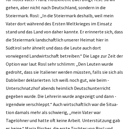
gehen, aber nicht nach Deutschland, sondern in die
Steiermark. Rosl: „In die Steiermark deshalb, weil mein
Vater dort während des Ersten Weltkrieges im Einsatz
stand und das Land von daher kannte. Er erinnerte sich, dass
die Steiermark landschaftlich unserer Heimat hier in
Südtirol sehr ähnelt und dass die Leute auch dort
vorwiegend Landwirtschaft betreiben.“ Die Lage zur Zeit der
Option war laut Rosl sehr schlimm: „Den Leuten ­wurde
gedroht, dass sie Italiener ­werden müssten, falls sie sich als
Dableiber de­klarierten. Ich weiß noch gut, wie beim ­
Unterschnatzhof abends ­heimlich Deutschunterricht
gegeben wurde. Die Lehrerin wurde angezeigt und dann ­
irgendwie verschleppt.“ Auch wirtschaftlich war die Situa­
tion damals mehr als schwierig, „mein Vater war
Tagelöhner und hatte oft keine Arbeit. Unter­stützung gab
es keine.“ Maria Pircher, die erste Tochter von Rosl und