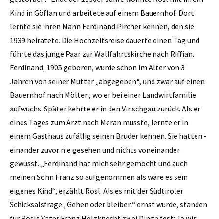
Kind in ­Göflan und arbeitete auf einem Bauern­hof. Dort
lernte sie ­ihren Mann Ferdinand Pircher kennen, den sie
1939 ­heiratete. Die Hochzeitsreise dauerte ­einen Tag und
führte das junge Paar zur Wallfahrtskirche nach ­Riffian.
Ferdinand, 1905 geboren, ­wurde schon im Alter von 3
Jahren von seiner Mutter „abgegeben“, und zwar auf einen
Bauernhof nach Mölten, wo er bei einer Landwirtfamilie
aufwuchs. Später kehrte er in den Vinschgau zurück. Als er
eines Tages zum Arzt nach ­Meran musste, lernte er in
einem Gasthaus zufällig seinen ­Bruder kennen. Sie hatten ­
einander zuvor nie gesehen und nichts voneinander
gewusst. „Ferdinand hat mich sehr gemocht und auch
meinen Sohn Franz so aufgenommen als wäre es sein
eigenes Kind“, erzählt Rosl. Als es mit der Südtiroler
Schicksalsfrage „Gehen oder bleiben“ ernst wurde, standen
für Rosls Vater Franz Holzknecht zwei Dinge fest: Ja wir