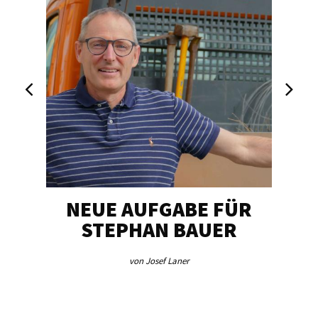
NEUE AUFGABE FÜR
„U
STEPHAN BAUER
von Josef Laner