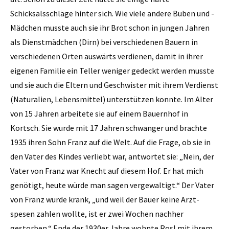
Schicksalsschläge hinter sich. Wie viele andere Buben und ­
Mädchen musste auch sie ihr Brot schon in jungen Jahren
als Dienstmädchen (Dirn) bei verschiedenen Bauern in
verschiedenen Orten auswärts verdienen, damit in ihrer
eigenen Familie ein Teller weniger gedeckt werden musste
und sie auch die Eltern und Geschwister mit ihrem Verdienst
­(Naturalien, Lebensmittel) unter­stützen konnte. Im Alter
von 15 Jahren ­arbeitete sie auf einem Bauernhof in
Kortsch. Sie wurde mit 17 ­Jahren schwanger und brachte
1935 ihren Sohn Franz auf die Welt. Auf die Frage, ob sie in
den Vater des Kindes verliebt war, antwortet sie: „Nein, der
Vater von Franz war Knecht auf diesem Hof. Er hat mich
genötigt, heute würde man ­sagen vergewaltigt.“ Der Vater
von Franz wurde krank, „und weil der Bauer keine Arzt­
spesen zahlen wollte, ist er zwei ­Wochen nachher
gestorben.“ Ende der 1930er Jahre wohnte Rosl mit ihrem