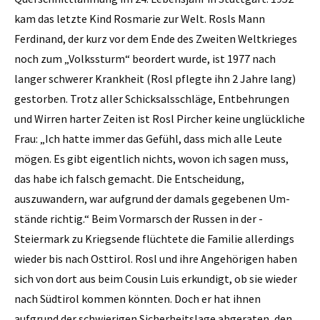
kam das letzte Kind ­Rosmarie zur Welt. Rosls Mann
Ferdinand, der kurz vor dem Ende des ­Zweiten Weltkrieges
noch zum „Volkssturm“ beordert wurde, ist 1977 nach
langer schwerer Krankheit (Rosl pflegte ihn 2 Jahre lang)
gestorben. Trotz aller Schicksalsschläge, Entbehrungen
und Wirren harter Zeiten ist Rosl Pircher keine unglückliche
Frau: „Ich hatte immer das Gefühl, dass mich alle Leute
mögen. Es gibt eigentlich nichts, wovon ich ­sagen muss,
das habe ich falsch gemacht. Die Entscheid­ung,
auszuwandern, war aufgrund der damals gegebenen Um­
stände richtig.“ Beim Vormarsch der Russen in der ­
Steiermark zu Kriegsende flüchtete die Familie allerdings
wieder bis nach Osttirol. Rosl und ihre Angehörigen ­haben
sich von dort aus beim ­Cousin Luis erkundigt, ob sie wieder
nach Südtirol kommen könnten. Doch er hat ihnen
aufgrund der schwierigen Sicher­heitslage abgeraten, den