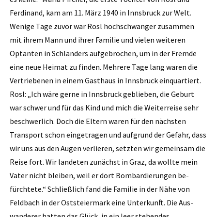
Ferdinand, kam am 11. März 1940 in ­Innsbruck zur Welt.
Wenige Tage zuvor war Rosl hochschwanger zusammen
mit ­ihrem Mann und ihrer Familie und vielen ­weiteren
Optanten in ­Schlanders aufgebrochen, um in der Fremde
eine neue ­Heimat zu finden. Mehrere Tage lang waren die
Vertriebenen in einem Gasthaus in Innsbruck einquartiert.
Rosl: „Ich wäre gerne in ­Innsbruck geblieben, die Geburt
war schwer und für das Kind und mich die Weiterreise sehr
beschwerlich. Doch die Eltern waren für den nächsten
Transport schon eingetragen und aufgrund der Gefahr, dass
wir uns aus den Augen ver­lieren, setzten wir gemeinsam die
Reise fort. Wir landeten zunächst in Graz, da wollte mein
Vater nicht bleiben, weil er dort Bombardierungen be­
fürchtete.“ Schließlich fand die Familie in der Nähe von
Feldbach­ in der Oststeiermark eine Unterkunft. Die Aus­
wanderer hatten das Glück, in ein leer stehendes