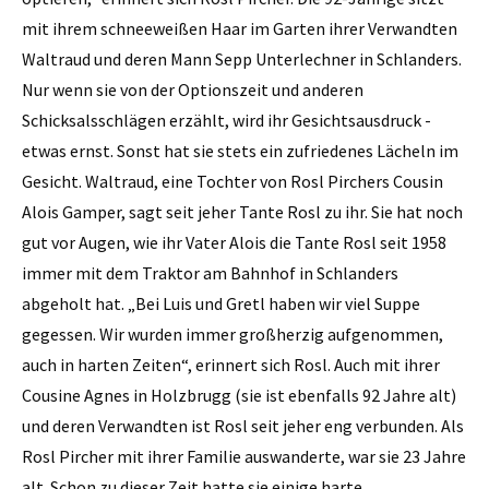
mit ihrem schneeweißen Haar im Garten ihrer Verwandten
Waltraud und deren Mann Sepp Unterlechner in Schlanders.
Nur wenn sie von der Optionszeit und anderen
Schicksalsschlägen erzählt, wird ihr Gesichtsausdruck ­
etwas ernst. Sonst hat sie stets ein zufriedenes Lächeln im
­Gesicht. Waltraud, eine Tochter von Rosl Pirchers Cousin
Alois Gamper, sagt seit jeher Tante Rosl zu ihr. Sie hat noch
gut vor Augen, wie ihr Vater Alois die Tante Rosl seit 1958
immer mit dem Traktor am Bahnhof in Schlanders
abgeholt hat. „Bei Luis und Gretl haben wir viel Suppe
gegessen. Wir wurden immer großherzig aufgenommen,
auch in harten Zeiten“, erinnert sich Rosl. Auch mit ihrer
Cousine Agnes in Holzbrugg (sie ist ebenfalls 92 Jahre alt)
und deren Verwandten ist Rosl seit jeher eng verbunden. Als
Rosl Pircher mit ihrer Familie auswanderte, war sie 23 Jahre
alt. Schon zu ­dieser Zeit hatte sie einige harte