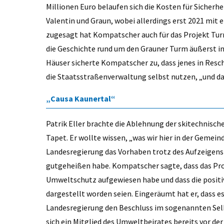
Millionen Euro belaufen sich die Kosten für Sicher
Valentin und Graun, wobei allerdings erst 2021 mit
zugesagt hat Kompatscher auch für das Projekt Turm
die Geschichte rund um den Grauner Turm äußerst in
Häuser sicherte Kompatscher zu, dass jenes in Resch
die Staatsstraßenverwaltung selbst nutzen, „und das
„Causa Kaunertal“
Patrik Eller brachte die Ablehnung der skitechnisc
Tapet. Er wollte wissen, „was wir hier in der Geme
Landesregierung das Vorhaben trotz des Aufzeigens 
gutgeheißen habe. Kompatscher sagte, dass das Proj
Umweltschutz aufgewiesen habe und dass die positi
dargestellt worden seien. Eingeräumt hat er, dass 
Landesregierung den Beschluss im sogenannten Selbs
sich ein Mitglied des Umweltbeirates bereits vor de