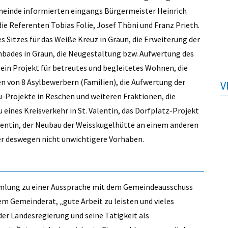
meinde informierten eingangs Bürgermeister Heinrich
ie Referenten Tobias Folie, Josef Thöni und Franz Prieth.
 Sitzes für das Weiße Kreuz in Graun, die Erweiterung der
nbades in Graun, die Neugestaltung bzw. Aufwertung des
in Projekt für betreutes und begleitetes Wohnen, die
von 8 Asylbewerbern (Familien), die Aufwertung der
V
Projekte in Reschen und weiteren Fraktionen, die
u eines Kreisverkehr in St. Valentin, das Dorfplatz-Projekt
alentin, der Neubau der Weisskugelhütte an einem anderen
ber deswegen nicht unwichtigere Vorhaben.
mmlung zu einer Aussprache mit dem Gemeindeausschuss
m Gemeinderat, „gute Arbeit zu leisten und vieles
der Landesregierung und seine Tätigkeit als