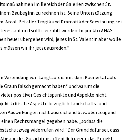
heitsmaßnahmen im Bereich der Galerien zwischen St.
 einem Baubeginn zu rechnen ist. Seine Unterstützung
-Areal. Bei aller Tragik und Dramatik der Seestauung sei
teressant und sollte erzählt werden. In punkto ANAS-
en heuer übergehen wird, jenes in St. Valentin aber wolle
 müssen wir ihr jetzt ausreden.“
hen Verbindung von Langtaufers mit dem Kaunertal aufs
inde Graun falsch gemacht haben“ und warum die
vieler positiver Gesichtspunkte und Aspekte nicht
ekt kritische Aspekte bezüglich Landschafts- und
ven Auswirkungen nicht ausreichend bzw. überzeugend
es einen Rechtsmangel gegeben habe, „sodass die
tschutzweg widerrufen wird.“ Der Grund dafür sei, dass
r Abgabe des Gutachtens öffentlich gegen das Projekt