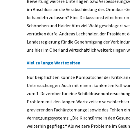
Bewertung weitere Unterlagen bzw. Verbesserungsvo
im Anschluss an die Verabschiedung des Omnibus-
behandeln zu lassen? Eine Diskussionsteilnehmerin 
Schöneben und Haider Alm viel Wald geschlägert w
verrücken dürfe. Andreas Lechthaler, der Präsiden
Landesregierung für die Genehmigung der Verbindun
uns hier im Oberland wirtschaftlich weiterbringen wi
Viel zu lange Wartezeiten
Nur beipflichten konnte Kompatscher der Kritik an 
Untersuchungen. Auch mit einem konkreten Fall wurd
zum 1. Dezember für eine Schilddrüsenuntersuchung 
Problem mit den langen Wartezeiten verschlechtert
gravierenden Fachärztemangel sowie das Fehlen ein
Vernetzungssystems: „Die Kirchtürme in den Gesund
weiterhin gepflegt.“ Als weitere Probleme im Ges