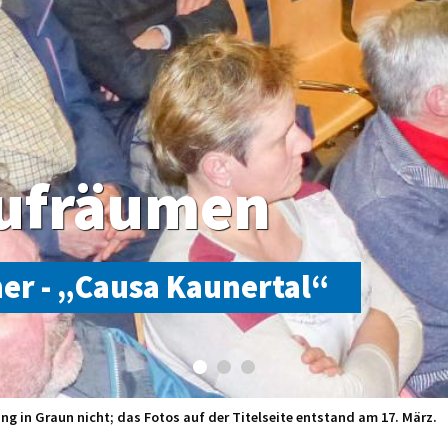
Aufräumen
er - „Causa Kaunertal“
rieth, Heinrich Noggler, Arno Kompatscher, Josef Thöni, Andrea Frank u