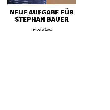
NEUE AUFGABE FÜR
„U
STEPHAN BAUER
HERZ
von Josef Laner
von Jos