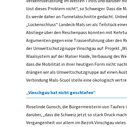
Verkehrsbelastung im Westen Tirols und darüber hi
löst dieses Problem nicht“, so Schweiger. Dass die Ma
Es werde daher an Tunnelabschnitte gedacht. Unbed
„Lückenschluss“ Landeck-Mals sei als Teilstück eine
Abstiege über den Reschenpass könnten mit Kehrtu
Argumenten gegen eine Trassenführung über den Re
der Umweltschutzgruppe Vinschgau auf: Projekt „Wie
Waalsystem auf der Malser Haide, Verbauung des Wes
dass die Mobilität in ihrer heutigen Form nicht nac
drängen wir als Umweltschutzgruppe auf einen Ausb
Verbindung Mals-Scuol stelle eine ökologisch vertr
„Vinschgau hat nicht geschlafen“
Roselinde Gunsch, die Bürgermeisterin von Taufers i
darüber, „dass die Schweiz jetzt so stark Druck macht
Vergangenheit vor allem im Bezirk Vinschgau viel