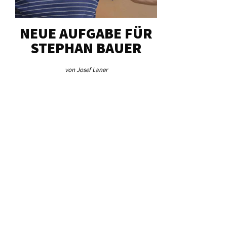
NEUE AUFGABE FÜR
„UN
STEPHAN BAUER
HERZS
von Josef Laner
von Josef