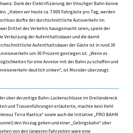
chweiz. Dank der Elektrifizierung der Vinschger Bahn könne
en. „Haben wir heute ca. 7.000 Fahrgäste pro Tag, werden
schluss dürfte der durchschnittliche Autoverkehr im
i Drittel des Verkehrs hausgemacht seien, spiele der
ie Verkürzung der Aufenthaltsdauer und die damit
chschnittliche Aufenthaltsdauer der Gäste ist in rund 30
Anreiseverkehr um 30 Prozent gestiegen ist. „Wenn es
Möglichkeiten für eine Anreise mit der Bahn zu schaffen und
nreiseverkehr deutlich sinken“, ist Moroder überzeugt.
der über derzeitige Bahn-Lückenschlüsse im Dreiländereck
nten und Trassenführungen erläuterte, machte kein Hehl
hnkreuz Terra Raetica“ sowie auch die Initiative „PRO BAHN
(Tunnel) den Vorzug geben und einer „Gebirgsbahn“ über
ehen von den längeren Fahrzeiten wäre eine