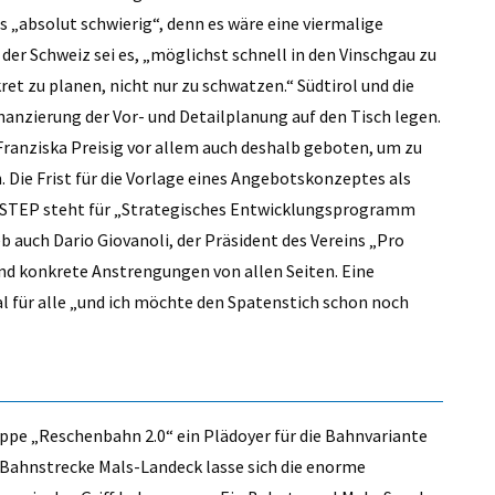
 „absolut schwierig“, denn es wäre eine viermalige
der Schweiz sei es, „möglichst schnell in den Vinschgau zu
et zu planen, nicht nur zu schwatzen.“ Südtirol und die
Finanzierung der Vor- und Detailplanung auf den Tisch legen.
n Franziska Preisig vor allem auch deshalb geboten, um zu
 Die Frist für die Vorlage eines Angebotskonzeptes als
. STEP steht für „Strategisches Entwicklungsprogramm
eb auch Dario Giovanoli, der Präsident des Vereins „Pro
nd konkrete Anstrengungen von allen Seiten. Eine
l für alle „und ich möchte den Spatenstich schon noch
ruppe „Reschenbahn 2.0“ ein Plädoyer für die Bahnvariante
 Bahnstrecke Mals-Landeck lasse sich die enorme