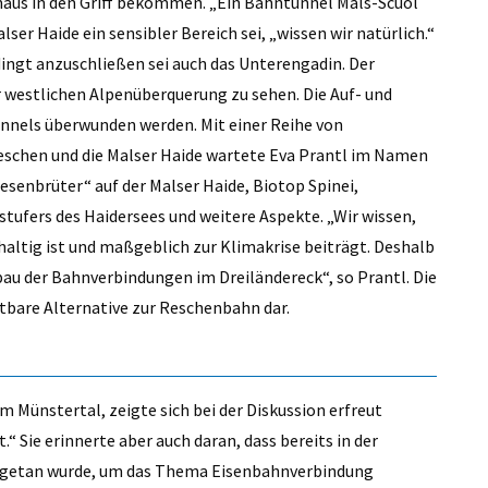
naus in den Griff bekommen. „Ein Bahntunnel Mals-Scuol
lser Haide ein sensibler Bereich sei, „wissen wir natürlich.“
ingt anzuschließen sei auch das Unterengadin. Der
r westlichen Alpenüberquerung zu sehen. Die Auf- und
nnels überwunden werden. Mit einer Reihe von
schen und die Malser Haide wartete Eva Prantl im Namen
senbrüter“ auf der Malser Haide, Biotop Spinei,
tufers des Haidersees und weitere Aspekte. „Wir wissen,
hhaltig ist und maßgeblich zur Klimakrise beiträgt. Deshalb
au der Bahnverbindungen im Dreiländereck“, so Prantl. Die
etbare Alternative zur Reschenbahn dar.
m Münstertal, zeigte sich bei der Diskussion erfreut
.“ Sie erinnerte aber auch daran, dass bereits in der
es getan wurde, um das Thema Eisenbahnverbindung