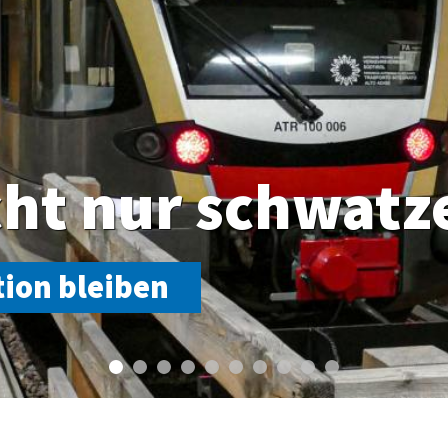
cht nur schwatz
tion bleiben
chen Dreieck moderne und länderübergreifende Bahnverbindungen zu sch
r Haide bei dieser Variante stark in Mitleidenschaft gezogen würde.