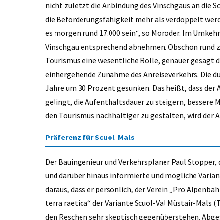
nicht zuletzt die Anbindung des Vinschgaus an die S
die Beförderungsfähigkeit mehr als verdoppelt werd
es morgen rund 17.000 sein“, so Moroder. Im Umkehr
Vinschgau entsprechend abnehmen. Obschon rund zwe
Tourismus eine wesentliche Rolle, genauer gesagt d
einhergehende Zunahme des Anreiseverkehrs. Die dur
Jahre um 30 Prozent gesunken. Das heißt, dass der 
gelingt, die Aufenthaltsdauer zu steigern, bessere 
den Tourismus nachhaltiger zu gestalten, wird der A
Präferenz für Scuol-Mals
Der Bauingenieur und Verkehrsplaner Paul Stopper, 
und darüber hinaus informierte und mögliche Varia
daraus, dass er persönlich, der Verein „Pro Alpenba
terra raetica“ der Variante Scuol-Val Müstair-Mals 
den Reschen sehr skeptisch gegenüberstehen. Abges