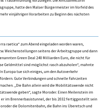
zw. Trassenführung vorzulegen. Die Amtsdirektorin
sgruppe, hatte den Malser Bürgermeister im Vorfeld des
nmehr einjährigen Vorarbeiten zu Beginn des nächsten
terra raetica“ zum Abend eingeladen worden waren,
zw. Weichenstellungen seitens der Arbeitsgruppe und dann
genannten Green Deal 240 Milliarden Euro, die nicht für
se Geldmittel sind möglichst rasch abzuholen“, mahnte
n Europa tue sich einiges, um den Autoverkehr
 fördern. Gute Verbindungen und schnelle Fahrzeiten
machen. „Die Bahn allein wird die Mobilitätswende nicht
litätswende geben“, sagte Moroder. Einen Meilenstein im
r im Brennerbasistunnel, der bis 2032 fertiggestellt sein
 Moroder die Dolomitenbahn, die Bahn ins Überetsch und