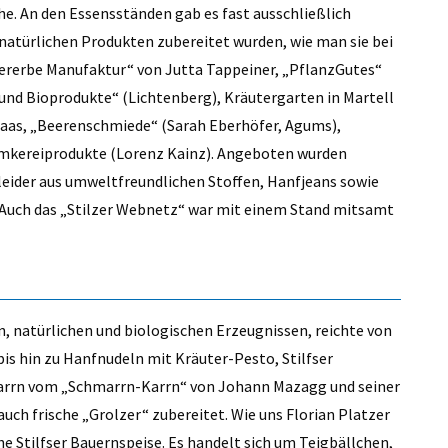
e. An den Essensständen gab es fast ausschließlich
 natürlichen Produkten zubereitet wurden, wie man sie bei
ererbe Manufaktur“ von Jutta Tappeiner, „PflanzGutes“
 und Bioprodukte“ (Lichtenberg), Kräutergarten in Martell
Laas, „Beerenschmiede“ (Sarah Eberhöfer, Agums),
 Imkereiprodukte (Lorenz Kainz). Angeboten wurden
leider aus umweltfreundlichen Stoffen, Hanfjeans sowie
 Auch das „Stilzer Webnetz“ war mit einem Stand mitsamt
n, natürlichen und biologischen Erzeugnissen, reichte von
is hin zu Hanfnudeln mit Kräuter-Pesto, Stilfser
arrn vom „Schmarrn-Karrn“ von Johann Mazagg und seiner
uch frische „Grolzer“ zubereitet. Wie uns Florian Platzer
che Stilfser Bauernspeise. Es handelt sich um Teigbällchen,