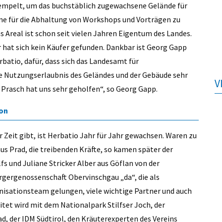
empelt, um das buchstäblich zugewachsene Gelände für
ume für die Abhaltung von Workshops und Vorträgen zu
 Areal ist schon seit vielen Jahren Eigentum des Landes.
 hat sich kein Käufer gefunden. Dankbar ist Georg Gapp
batio, dafür, dass sich das Landesamt für
e Nutzungserlaubnis des Geländes und der Gebäude sehr
V
rasch hat uns sehr geholfen“, so Georg Gapp.
ion
er Zeit gibt, ist Herbatio Jahr für Jahr gewachsen. Waren zu
s Prad, die treibenden Kräfte, so kamen später der
fs und Juliane Stricker Alber aus Göflan von der
ürgergenossenschaft Obervinschgau „da“, die als
anisationsteam gelungen, viele wichtige Partner und auch
et wird mit dem Nationalpark Stilfser Joch, der
d, der IDM Südtirol, den Kräuterexperten des Vereins