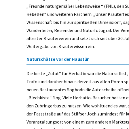
„Freunde naturgemäßer Lebensweise “ (FNL), den Sü
Rebellen“ und weiteren Partnern. „Unser Kräuterfest 
Wissenschaft bis hin zur spirituellen Dimension“, sa
Wanderleiter, Reisender und Naturfotograf. Der Ver
ältester Kräuterverein und setzt sich seit über 30 J
Weitergabe von Kräuterwissen ein.
Naturschätze vor der Haustür
Die beste „Zutat“ für Herbatio war die Natur selbst, 
Trafoi und darüber hinaus derzeit aus allen Poren s
neuen Restaurantes Sogbodn die Autoscheibe öffnete
„Blechkiste“ flog. Viele Herbatio-Besucher hatten e
den Zubringerbus zu nutzen. Wie wohltuend es war
der Passstraße auf das Stilfser Joch zumindest für
Veranstaltungsort von einem zum anderen Marktsta