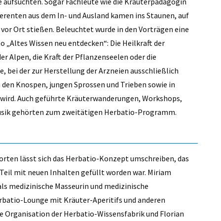
 aufsuchten. Sogar Fachleute wie die Kräuterpädagogin
erenten aus dem In- und Ausland kamen ins Staunen, auf
 vor Ort stießen. Beleuchtet wurde in den Vorträgen eine
Altes Wissen neu entdecken“: Die Heilkraft der
er Alpen, die Kraft der Pflanzenseelen oder die
 bei der zur Herstellung der Arzneien ausschließlich
n den Knospen, jungen Sprossen und Trieben sowie in
 wird. Auch geführte Kräuterwanderungen, Workshops,
Musik gehörten zum zweitätigen Herbatio-Programm.
 Worten lässt sich das Herbatio-Konzept umschreiben, das
Teil mit neuen Inhalten gefüllt worden war. Miriam
 als medizinische Masseurin und medizinische
erbatio-Lounge mit Kräuter-Aperitifs und anderen
ie Organisation der Herbatio-Wissensfabrik und Florian