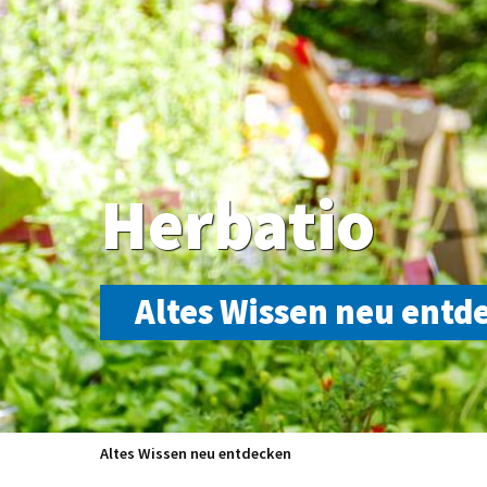
Herbatio
Altes Wissen neu entd