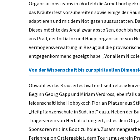
Organisationsteams im Vorfeld die Ärmel hochgekr
das Kräuterfest vorzubereiten sowie einige der Rä
adaptieren und mit dem Nötigsten auszustatten. Das
Dieses möchte das Areal zwar abstoßen, doch bisher
aus Prad, der Initiator und Hauptorganisator von Her
Vermögensverwaltung in Bezug auf die provisorisch
entgegenkommend gezeigt habe. „Vor allem Nicole P
Von der Wissenschaft bis zur spirituellen Dimens
Obwohl es das Kräuterfestival erst seit relativ kurz
Beginn Georg Gapp und Miriam Verdross, ebenfalls au
leidenschaftliche Hobbykoch Florian Platzer aus Stil
„Heilpflanzenschule in Südtirol“ dazu. Neben der B
Trägerverein von Herbatio fungiert, ist es dem Org
Sponsoren mit ins Boot zu holen. Zusammengearbeit
Ferienregion Ortlergebiet, dem Tourismusverein Pra