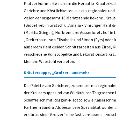
Platzer kümmerte sich um die Herbatio-Kräuterküch
Gerichte und Köstlichkeiten, die aus regionalen und
vielen der insgesamt 16 Marktstände bekam: „Kräut
(Biobetrieb in Gratsch), „Amalia – Vinschger Hanf &
(Martha Stieger), Hofbrennerei Ausserloretzhof in 
„Greiterhaus“ von Elisabeth und Simon (Eyrs) oder
außerdem Hanfkleider, Schnitzarbeiten aus Zirbe, K
verschiedene Kunstobjekte und Dekorationsartikel.
kleinem Webstuhl vertreten.
Kräutersuppe, „Grolzer“ und mehr
Die Palette von Gerichten, zubereitet mit regionale
der Kräutersuppe und von Wildkräuter-Teigtaschen b
Schaffleisch mit Roggen-Risotto sowie Kaiserschm
Partnerin Sandra. Als besondere Spezialität wurden a
erklärte, sind „Grolzer“ eine fast vergessene, typis