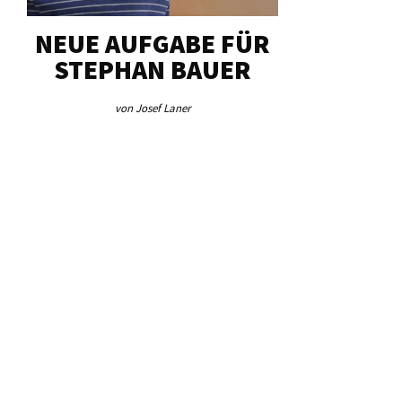
UFGABE FÜR
„UNSER
HAN BAUER
HERZSTÜCK“
on Josef Laner
von Josef Laner