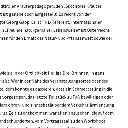
dtiroler Kräuterpädagogen, den „Südtiroler Kräuter
NEUE A
ist ganzheitlich aufgestellt. Es reicht von der
STEP
gte Georg Gapp. Er ist FNL-Referent, internationaler
ein „Freunde naturgemäßer Lebensweise“ ist Österreichs
v
ahren für den Erhalt der Natur- und Pflanzenwelt sowie der
wie sie in der Örtlichkeit Heilige Drei Brunnen, in ganz
prießt. Wer in der Nähe des Veranstaltungsortes oder des
, dem konnte es passieren, dass ein Schmetterling in die
s vorgezogen, das letzte Teilstück zu Fuß bewältigen oder
, dem ohren- und sinnesbetäubendem Verkehrslärm entlang
 kurze Zeit zu entkommen, war allen anzusehen, die auf dem
nd schlenderten, vom Vortragssaal zu den Workshops