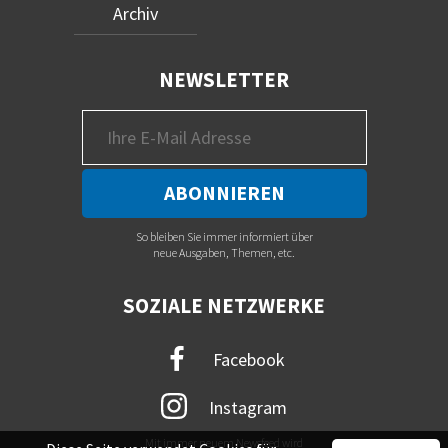
Archiv
NEWSLETTER
So bleiben Sie immer informiert über
neue Ausgaben, Themen, etc.
SOZIALE NETZWERKE
Facebook
Instagram
Mit immer neuem Newsfeed wird