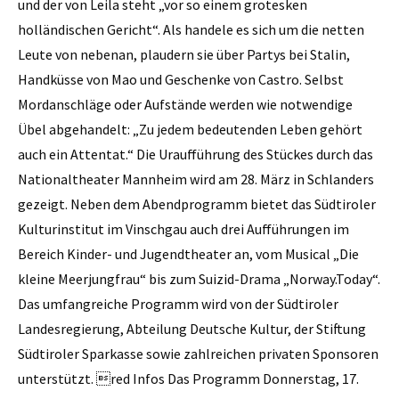
und der von Leila steht „vor so einem grotesken
holländischen Gericht“. Als handele es sich um die netten
Leute von nebenan, plaudern sie über Partys bei Stalin,
Handküsse von Mao und Geschenke von Castro. Selbst
Mordanschläge oder Aufstände werden wie notwendige
Übel abgehandelt: „Zu jedem bedeutenden Leben gehört
auch ein Attentat.“ Die Uraufführung des Stückes durch das
Nationaltheater Mannheim wird am 28. März in Schlanders
gezeigt. Neben dem Abendprogramm bietet das Südtiroler
Kulturinstitut im Vinschgau auch drei Aufführungen im
Bereich Kinder- und Jugendtheater an, vom Musical „Die
kleine Meerjungfrau“ bis zum Suizid-Drama „Norway.Today“.
Das umfangreiche Programm wird von der Südtiroler
Landesregierung, Abteilung Deutsche Kultur, der Stiftung
Südtiroler Sparkasse sowie zahlreichen privaten Sponsoren
unterstützt. red Infos Das Programm Donnerstag, 17.