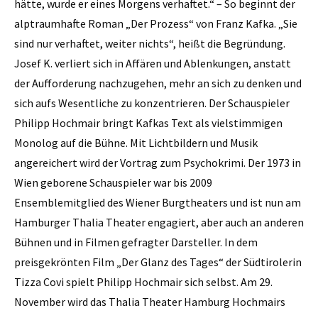
hätte, wurde er eines Morgens verhaftet.“ – So beginnt der
alptraumhafte Roman „Der Prozess“ von Franz Kafka. „Sie
sind nur verhaftet, weiter nichts“, heißt die Begründung.
Josef K. verliert sich in Affären und Ablenkungen, anstatt
der Aufforderung nachzugehen, mehr an sich zu denken und
sich aufs Wesentliche zu konzentrieren. Der Schauspieler
Philipp Hochmair bringt Kafkas Text als vielstimmigen
Monolog auf die Bühne. Mit Lichtbildern und Musik
angereichert wird der Vortrag zum Psychokrimi. Der 1973 in
Wien geborene Schauspieler war bis 2009
Ensemblemitglied des Wiener Burgtheaters und ist nun am
Hamburger Thalia Theater engagiert, aber auch an anderen
Bühnen und in Filmen gefragter Darsteller. In dem
preisgekrönten Film „Der Glanz des Tages“ der Südtirolerin
Tizza Covi spielt Philipp Hochmair sich selbst. Am 29.
November wird das Thalia Theater Hamburg Hochmairs