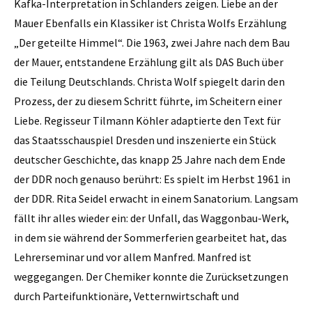
Kafka-Interpretation in Schlanders zeigen. Liebe an der
Mauer Ebenfalls ein Klassiker ist Christa Wolfs Erzählung
„Der geteilte Himmel“. Die 1963, zwei Jahre nach dem Bau
der Mauer, entstandene Erzählung gilt als DAS Buch über
die Teilung Deutschlands. Christa Wolf spiegelt darin den
Prozess, der zu diesem Schritt führte, im Scheitern einer
Liebe. Regisseur Tilmann Köhler adaptierte den Text für
das Staatsschauspiel Dresden und inszenierte ein Stück
deutscher Geschichte, das knapp 25 Jahre nach dem Ende
der DDR noch genauso berührt: Es spielt im Herbst 1961 in
der DDR. Rita Seidel erwacht in einem Sanatorium. Langsam
fällt ihr alles wieder ein: der Unfall, das Waggonbau-Werk,
in dem sie während der Sommerferien gearbeitet hat, das
Lehrerseminar und vor allem Manfred. Manfred ist
weggegangen. Der Chemiker konnte die Zurücksetzungen
durch Parteifunktionäre, Vetternwirtschaft und