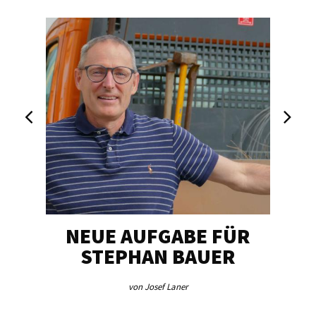
NEUE AUFGABE FÜR
„U
STEPHAN BAUER
von Josef Laner