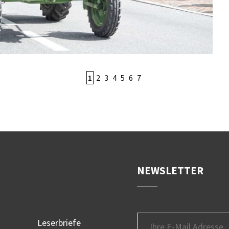
1
2
3
4
5
6
7
NEWSLETTER
Leserbriefe