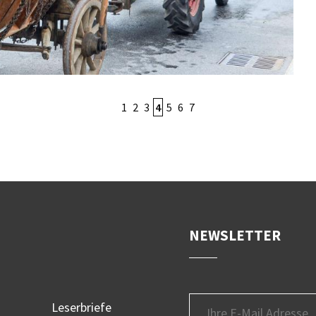
1
2
3
4
5
6
7
NEWSLETTER
Leserbriefe