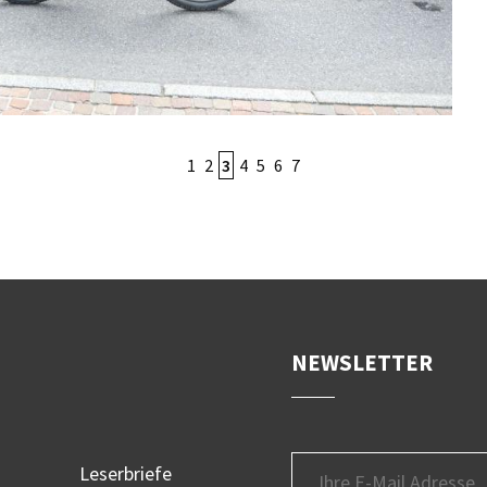
1
2
3
4
5
6
7
NEWSLETTER
Leserbriefe