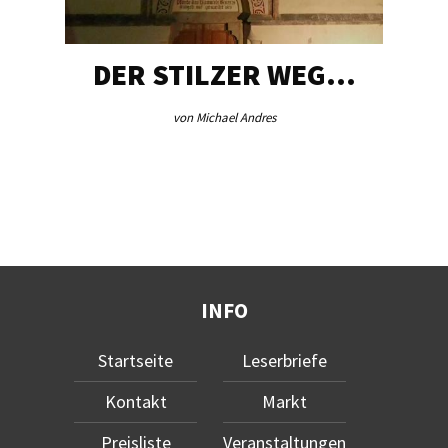
DER STILZER WEG…
AEB V
von Michael Andres
von 
INFO
Startseite
Leserbriefe
Kontakt
Markt
Preisliste
Veranstaltungen