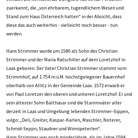
zuerkannt, die „von ehrbarem, tugendlichem Wesen und
Stand zum Haus Österreich halten“ in der Absicht, dass
diese das auch weiterhin - vielleicht noch besser - tun
werden.
Hans Strimmer wurde um 1580 als Sohn des Christian
Strimmer und der Maria Ratschiller auf dem Loretzhof in
Laas geboren. Der Vater Christian Strimmer stammt vom
Strimmhof, auf 1.754 m ü.M. höchstgelegener Bauernhof
oberhalb von Allitz in der Gemeinde Laas. 1572 erwarb er
von Paul Loretzer den oberen und unteren Loretzhof. Er und
sein ältester Sohn Balthasar sind die Stammväter aller
derzeit in Laas und Umgebung lebenden Strimmer-Sippen,
vulgo: „Deli, Greiter, Kaspar-Karlen, Maschler, Noterer,
Schmid-Seppn, Staudner und Winnipeterlen“.
Hans Strimmer war noch minderjährig, als im Jahre 1594