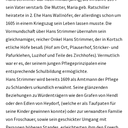
sein Vater verstarb. Die Mutter, Maria geb. Ratschiller
heiratete in 2. Ehe Hans Wallnöfer, der allerdings schon um
1605 in einem Kriegszug sein Leben lassen musste. Die
Vormundschaft über Hans Strimmer übernahm sein
gleichnamiger, reicher Onkel Hans Strimmer, der in Kortsch
etliche Höfe besaß (Hof am Ort, Plauserhof, Stricker- und
Pafurklehen, Luzihof und Teile des Zirchhofes). Vermutlich
war er es, der seinem jungen Pflegeprinzipalen eine
entsprechende Schulbildung ermöglichte.
Hans Strimmer wird bereits 1609 als Amtmann der Pflege
zu Schlanders urkundlich erwähnt. Seine glänzenden
Beziehungen zu Würdenträgern wie den Grafen von Hendl
oder den Edlen von Heydorf, (welche er als Taufpaten für
seine Kinder gewinnen konnte) oder zur verwandten Familie
von Froschauer, sowie sein geschickter Umgang mit
Personen höheren Standes, erleichterten ihm den Erwerb