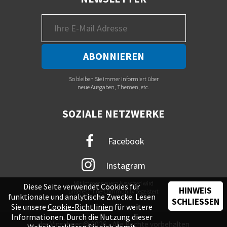
So bleiben Sie immer informiert über
neue Ausgaben, Themen, etc.
SOZIALE NETZWERKE
Facebook
Instagram
Mit immer neuem Newsfeed wird
Diese Seite verwendet Cookies für
HINWEIS
unsere Online-Community begeistert
funktionale und analytische Zwecke. Lesen
SCHLIESSEN
Sie unsere
Cookie-Richtlinien
für weitere
Informationen. Durch die Nutzung dieser
der Vinschger © 2026 - Alle Rechte vorbehalten