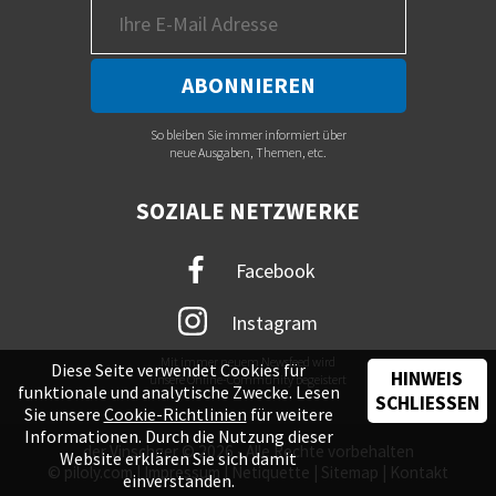
So bleiben Sie immer informiert über
neue Ausgaben, Themen, etc.
SOZIALE NETZWERKE
Facebook
Instagram
Mit immer neuem Newsfeed wird
Diese Seite verwendet Cookies für
HINWEIS
unsere Online-Community begeistert
funktionale und analytische Zwecke. Lesen
SCHLIESSEN
Sie unsere
Cookie-Richtlinien
für weitere
Informationen. Durch die Nutzung dieser
der Vinschger © 2026 - Alle Rechte vorbehalten
Website erklären Sie sich damit
©
piloly.com
|
Impressum
|
Netiquette
|
Sitemap
|
Kontakt
einverstanden.