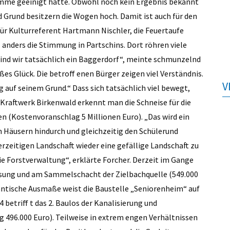
timme geeinigt hatte. Obwohl noch kein Ergebnis bekannt
d Grund besitzern die Wogen hoch. Damit ist auch für den
ür Kulturreferent Hartmann Nischler, die Feuertaufe
 anders die Stimmung in Partschins. Dort röhren viele
sind wir tatsächlich ein Baggerdorf“, meinte schmunzelnd
es Glück. Die betroff enen Bürger zeigen viel Verständnis.
V
 auf seinem Grund.“ Dass sich tatsächlich viel bewegt,
m Kraftwerk Birkenwald erkennt man die Schneise für die
n (Kostenvoranschlag 5 Millionen Euro). „Das wird ein
 Häusern hindurch und gleichzeitig den Schülerund
rzeitigen Landschaft wieder eine gefällige Landschaft zu
die Forstverwaltung“, erklärte Forcher. Derzeit im Gange
assung und am Sammelschacht der Zielbachquelle (549.000
antische Ausmaße weist die Baustelle „Seniorenheim“ auf
betriff t das 2. Baulos der Kanalisierung und
g 496.000 Euro). Teilweise in extrem engen Verhältnissen