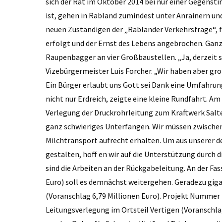
sich der Rat im Oktober 2014 bei nur einer Gegens
ist, gehen in Rabland zumindest unter Anrainern un
neuen Zuständigen der „Rablander Verkehrsfrage“, f
erfolgt und der Ernst des Lebens angebrochen. Ganz
Raupenbagger an vier Großbaustellen. „Ja, derzeit 
Vizebürgermeister Luis Forcher. „Wir haben aber groß
Ein Bürger erlaubt uns Gott sei Dank eine Umfahrung
nicht nur Erdreich, zeigte eine kleine Rundfahrt. A
Verlegung der Druckrohrleitung zum Kraftwerk Salte
ganz schwieriges Unterfangen. Wir müssen zwischen
Milchtransport aufrecht erhalten. Um aus unserer de
gestalten, hoff en wir auf die Unterstützung durch 
sind die Arbeiten an der Rückgabeleitung. An der F
Euro) soll es demnächst weitergehen. Geradezu gig
(Voranschlag 6,79 Millionen Euro). Projekt Nummer 4 
Leitungsverlegung im Ortsteil Vertigen (Voranschla