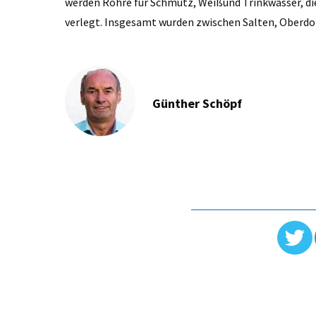
werden Rohre für Schmutz, Weißund Trinkwasser, die
verlegt. Insgesamt wurden zwischen Salten, Oberdor
Günther Schöpf