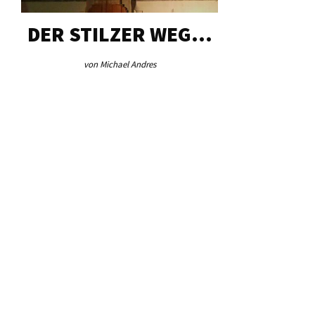
DER STILZER WEG…
AEB VI
von Michael Andres
von Re