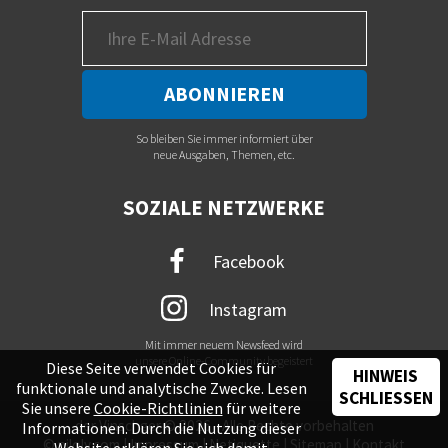
So bleiben Sie immer informiert über
neue Ausgaben, Themen, etc.
SOZIALE NETZWERKE
Facebook
Instagram
Mit immer neuem Newsfeed wird
unsere Online-Community begeistert
Diese Seite verwendet Cookies für
HINWEIS
funktionale und analytische Zwecke. Lesen
SCHLIESSEN
Sie unsere
Cookie-Richtlinien
für weitere
der Vinschger © 2026 - Alle Rechte vorbehalten
Informationen. Durch die Nutzung dieser
©
piloly.com
|
Impressum
|
Netiquette
|
Sitemap
|
Kontakt