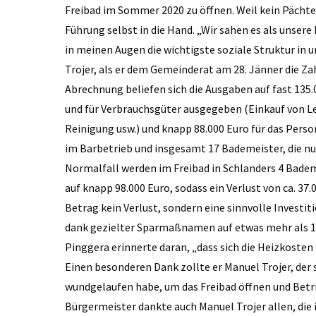
Freibad im Sommer 2020 zu öffnen. Weil kein Pächt
Führung selbst in die Hand. „Wir sahen es als unsere P
in meinen Augen die wichtigste soziale Struktur in
Trojer, als er dem Gemeinderat am 28. Jänner die Zah
Abrechnung beliefen sich die Ausgaben auf fast 135.
und für Verbrauchsgüter ausgegeben (Einkauf von 
Reinigung usw.) und knapp 88.000 Euro für das Perso
im Barbetrieb und insgesamt 17 Bademeister, die n
Normalfall werden im Freibad in Schlanders 4 Badem
auf knapp 98.000 Euro, sodass ein Verlust von ca. 37
Betrag kein Verlust, sondern eine sinnvolle Investi
dank gezielter Sparmaßnamen auf etwas mehr als 1
Pinggera erinnerte daran, „dass sich die Heizkosten 
Einen besonderen Dank zollte er Manuel Trojer, der 
wundgelaufen habe, um das Freibad öffnen und Betr
Bürgermeister dankte auch Manuel Trojer allen, die