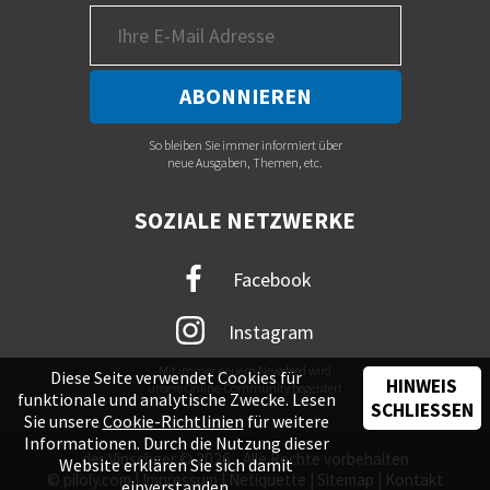
So bleiben Sie immer informiert über
neue Ausgaben, Themen, etc.
SOZIALE NETZWERKE
Facebook
Instagram
Mit immer neuem Newsfeed wird
Diese Seite verwendet Cookies für
HINWEIS
unsere Online-Community begeistert
funktionale und analytische Zwecke. Lesen
SCHLIESSEN
Sie unsere
Cookie-Richtlinien
für weitere
Informationen. Durch die Nutzung dieser
der Vinschger © 2026 - Alle Rechte vorbehalten
Website erklären Sie sich damit
©
piloly.com
|
Impressum
|
Netiquette
|
Sitemap
|
Kontakt
einverstanden.