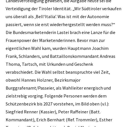
Landesverteidigung gewesen, die Aufgabe heute sei die
Verteidigung der Tiroler Identität. „Wir Südtiroler verkaufen
uns überall als ‚Bell‘Italia’. Was ist mit der Autonomie
passiert, wenn sie erst wiederhergestellt werden muss?“
Die Bundesmarketenderin Lastei brach eine Lanze für die
Frauenpower der Marketenderinnen. Bevor man zur
eigentlichen Wahl kam, wurden Hauptmann Joachim
Frank, Schlanders, und Battaillonskommandant Andreas
Thoma, Tartsch, mit Urkunden und Geschenk
verabschiedet. Die Wahl selbst beanspruchte viel Zeit,
obwohl Hannes Holzner, Bezirksmajor
Burggrafenamt/Passeier, als Wahlleiter energisch und
zielstrebig vorging. Folgende Personen werden dem
Schützenbezirk bis 2027 vorstehen, im Bild oben (v.l.):
Siegfried Renner (Kassier), Peter Raffeiner (Batt.
Kommandant), Erich Bernhart (Ref. Trommler), Esther