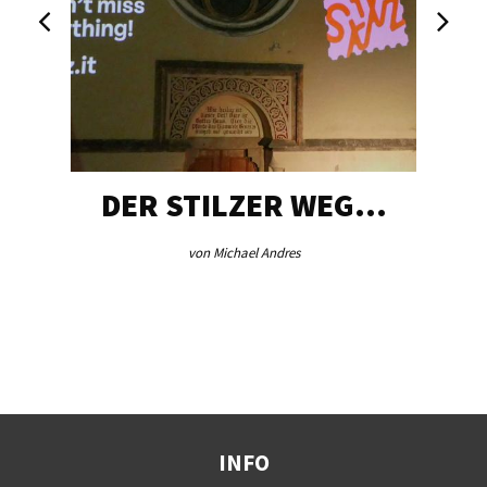
ILZER WEG…
AEB VINSCHGAU
ichael Andres
von Redaktion
INFO