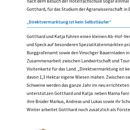
nach dem Besuch der Hotelfachschule sogar einmal K
Gotthard, für das Studium der Agrarwissenschaft in
„Direktvermarktung ist kein Selbstläufer“
Gotthard und Katja führen einen kleinen Ab-Hof-Ve
und Speck auf besonderen Spezialitätenmärkten präs
Burggrafenamt sowie den Vinschger Bauernladen in N
Zusammenarbeit zwischen Landwirtschaft und Touris
Visitenkarte für das Land. „Direktvermarktung ist ke
davon 1,3 Hektar eigene Wiesen mähen. Zwischen sie
Schweine werden das ganze Jahr im neu errichteten 
unterstützen Gotthard und Katja: neben Mama Fani un
ihre Brüder Markus, Andreas und Lukas sowie ihr Sch
Winter arbeitet Gotthard noch zusätzlich als Förste