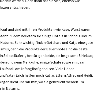
öchin werden. Doch dann hat sie sich, ebenso wie
 Bozen entschieden.
rkauf und sind mit ihren Produkten wie Käse, Wurstwaren
ent. Zudem beliefern sie einige Hotels in Schnals und im
aturns. Sehr wichtig finden Gotthard und Katja eine gute
mus, denn die Produkte der Bauernhöfe sind die beste
in Selbstläufer“, bestätigen beide, die insgesamt 8 Hektar,
ben und neun Melkkühe, einige Schafe sowie ein paar
Laufstall am Infanglhof gehalten. Viele Hände
d Vater Erich helfen noch Katjas Eltern Alfred und Heidi,
wager Michl überall mit, wo sie gebraucht werden. Im
r in Naturns.