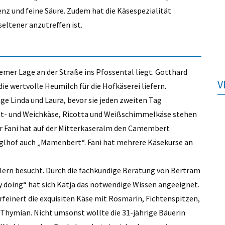
nz und feine Säure. Zudem hat die Käsespezialität
eltener anzutreffen ist.
remer Lage an der Straße ins Pfossental liegt. Gotthard
V
die wertvolle Heumilch für die Hofkäserei liefern.
nge Linda und Laura, bevor sie jeden zweiten Tag
itt- und Weichkäse, Ricotta und Weißschimmelkäse stehen
er Fani hat auf der Mitterkaseralm den Camembert
glhof auch „Mamenbert“. Fani hat mehrere Käsekurse an
alern besucht. Durch die fachkundige Beratung von Bertram
 doing“ hat sich Katja das notwendige Wissen angeeignet.
rfeinert die exquisiten Käse mit Rosmarin, Fichtenspitzen,
Thymian. Nicht umsonst wollte die 31-jährige Bäuerin