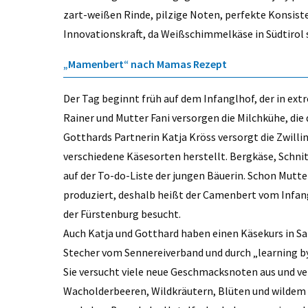
zart-weißen Rinde, pilzige Noten, perfekte Konsiste
Innovationskraft, da Weißschimmelkäse in Südtirol s
„Mamenbert“ nach Mamas Rezept
Der Tag beginnt früh auf dem Infanglhof, der in ext
Rainer und Mutter Fani versorgen die Milchkühe, die 
Gotthards Partnerin Katja Kröss versorgt die Zwilli
verschiedene Käsesorten herstellt. Bergkäse, Schn
auf der To-do-Liste der jungen Bäuerin. Schon Mutt
produziert, deshalb heißt der Camenbert vom Infan
der Fürstenburg besucht.
Auch Katja und Gotthard haben einen Käsekurs in S
Stecher vom Sennereiverband und durch „learning by
Sie versucht viele neue Geschmacksnoten aus und ve
Wacholderbeeren, Wildkräutern, Blüten und wildem 