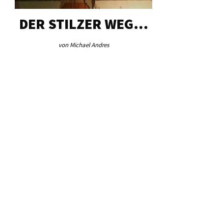
DER STILZER WEG…
AEB VI
von Michael Andres
von Re