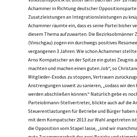
Achammer in Richtung deutscher Oppositionsparteie
Zusatzleistungen an Integrationsleistungen zu knü
Achammer räumte ein, dass es seine Partei bisher 
diesem Thema aufzuwarten. Die Bezirksobmänner Z
(Vinschgau) zogen ein durchwegs positives Resümee 
vergangenen 3 Jahren. Wie schon Achammer stellte
Arno Kompatscher an der Spitze ein gutes Zeugnis au
machten und machen einen guten Job“, so Christanell
Mitglieder-Exodus zu stoppen, Vertrauen zurückzuge
Anstrengungen soweit zu sanieren, „sodass wir den 
werden abschließen können.“ Natürlich gebe es noch 
Parteiobmann-Stellvertreter, blickte auch auf die A
Steuerentlastungen für Betriebe und Bürger haben di
mit dem Kompatscher 2013 zur Wahl angetreten ist.
die Opposition vom Stapel lasse, „sind wir manchma
gute Zusammenarbeit der zwei Bezirke und stimmten d