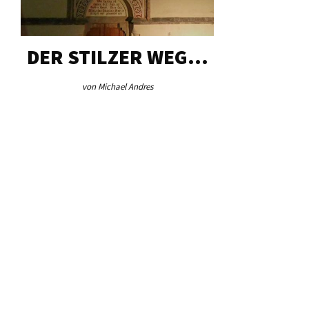
DER STILZER WEG…
AEB VI
von Michael Andres
von Re