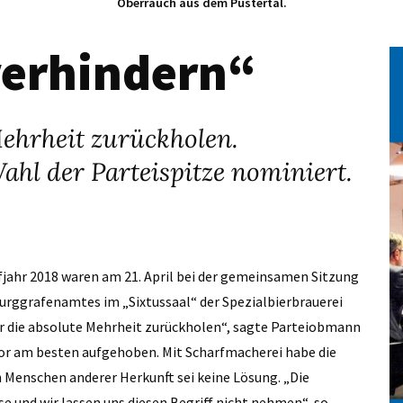
Oberrauch aus dem Pustertal.
verhindern“
Mehrheit zurückholen.
ahl der Parteispitze nominiert.
jahr 2018 waren am 21. April bei der gemeinsamen Sitzung
urggrafenamtes im ­„Sixtussaal“ der Spezialbierbrauerei
wir die absolute Mehrheit zurückholen“, sagte Parteiobmann
 vor am besten aufgehoben. Mit Scharfmacherei habe die
 Menschen anderer Herkunft sei keine Lösung. „Die
e und wir lassen uns diesen Begriff nicht nehmen“, so