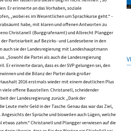
n. Er erinnerte an das Vorhaben, soziale
pfen, „wobei es im Wesentlichen um Sprachkurse geht.“ ­
verabsäumt habe, mit klaren und offenen Antworten zu
eno Christanell (Burggrafenamt) und Albrecht Plangger
der Parteiarbeit auf Bezirks- und Landesebene in den
n auch sie der Landesregierung mit Landeshauptmann
s. „Sowohl die Partei als auch die Landesregierung
V
. Er erinnerte daran, dass es der SVP gelungen sei, den
winnen und die Bilanz der Partei dank großer
Haushalt 2016 erstmals wieder mit einem deutlichen Plus
viele offene Baustellen. Christanell, scheidender
rbeit der Landesregierung zurück: „Dank der
e Leute mehr Geld in der Tasche. Genau das war das Ziel,
 Angesichts der Sprüche und bisweilen auch Lügen, welche
l etwas zahm.“ Christanell und Plangger verwiesen auf die
arin überein, dass es für den Westen ein Glücksfall sei,