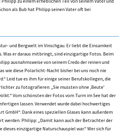
t Philipp zu einem erheblichen Teil von seinem Vater und
Schon als Bub hat Philipp seinen Vater oft bei
atur- und Bergwelt im Vinschgau. Er liebt die Einsamkeit
nis. Was er daraus mitbringt, sind einzigartige Fotos. Beim
ilipp ausnahmsweise von seinem Credo der reinen und
s wie diese Polarlicht-Nacht bisher bei uns noch nie
“ Leid tue es ihm für einige seiner Berufskollegen, die
rlichter zu fotografieren: „Sie mussten ohne ‚Beute’
ewölkt.“ Vom schönsten der Fotos vom Turm im See hat der
anfertigen lassen. Verwendet wurde dabei hochwertiges
t GmbH“. Dank eines speziellen Glases kann außerdem
rt werden. Philipp: „Damit kann auch der Betrachter der
e dieses einzigartige Naturschauspiel war.“ Wer sich für