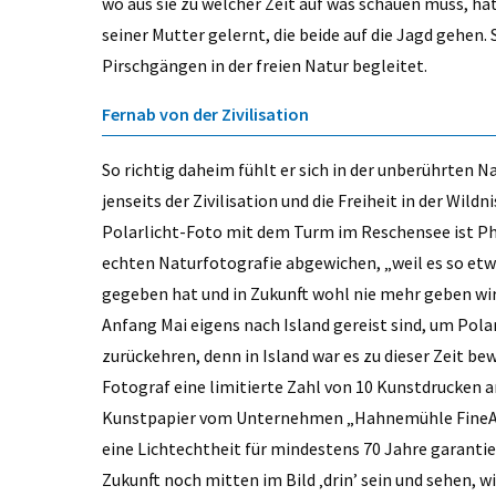
wo aus sie zu welcher Zeit auf was schauen muss, ha
seiner Mutter gelernt, die beide auf die Jagd gehen. 
Pirschgängen in der freien Natur begleitet.
Fernab von der Zivilisation
So richtig daheim fühlt er sich in der unberührten N
jenseits der Zivilisation und die Freiheit in der Wild
Polarlicht-Foto mit dem Turm im Reschensee ist Ph
echten Naturfotografie abgewichen, „weil es so etwa
gegeben hat und in Zukunft wohl nie mehr geben wird.
Anfang Mai eigens nach Island gereist sind, um Pola
zurückehren, denn in Island war es zu dieser Zeit b
Fotograf eine limitierte Zahl von 10 Kunstdrucken 
Kunstpapier vom Unternehmen „Hahnemühle FineAr
eine Lichtechtheit für mindestens 70 Jahre garantie
Zukunft noch mitten im Bild ‚drin’ sein und sehen, wi