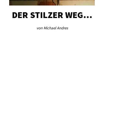
DER STILZER WEG…
AEB VI
von Michael Andres
von Re