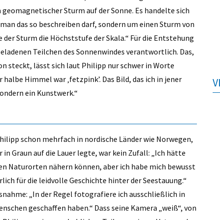
 geomagnetischer Sturm auf der Sonne. Es handelte sich
man das so beschreiben darf, sondern um einen Sturm von
e der Sturm die Höchststufe der Skala.“ Für die Entstehung
h geladenen Teilchen des Sonnenwindes verantwortlich. Das,
n steckt, lässt sich laut Philipp nur schwer in Worte
r halbe Himmel war ‚fetzpink’. Das Bild, das ich in jener
V
sondern ein Kunstwerk.“
hilipp schon mehrfach in nordische Länder wie Norwegen,
in Graun auf die Lauer legte, war kein Zufall: „Ich hätte
en Naturorten nähern können, aber ich habe mich bewusst
lich für die leidvolle Geschichte hinter der Seestauung.“
snahme: „In der Regel fotografiere ich ausschließlich in
enschen geschaffen haben.“ Dass seine Kamera „weiß“, von