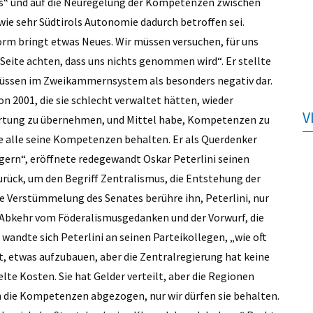
s“ und auf die Neuregelung der Kompetenzen zwischen
wie sehr Südtirols Autonomie dadurch betroffen sei.
orm bringt etwas Neues. Wir müssen versuchen, für uns
Seite achten, dass uns nichts genommen wird“. Er stellte
lüssen im Zweikammernsystem als besonders negativ dar.
 2001, die sie schlecht verwaltet hätten, wieder
V
wortung zu übernehmen, und Mittel habe, Kompetenzen zu
be alle seine Kompetenzen behalten. Er als Querdenker
gern“, eröffnete redegewandt Oskar Peterlini seinen
 zurück, um den Begriff Zentralismus, die Entstehung der
e Verstümmelung des Senates berühre ihn, Peterlini, nur
e Abkehr vom Föderalismusgedanken und der Vorwurf, die
wandte sich Peterlini an seinen Parteikollegen, „wie oft
, etwas aufzubauen, aber die Zentralregierung hat keine
lte Kosten. Sie hat Gelder verteilt, aber die Regionen
 die Kompetenzen abgezogen, nur wir dürfen sie behalten.