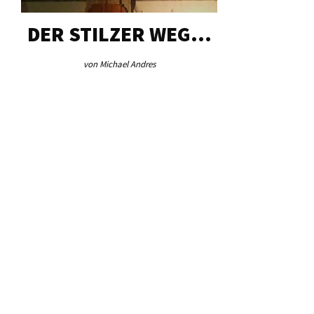
DER STILZER WEG…
AEB VI
von Michael Andres
von Re