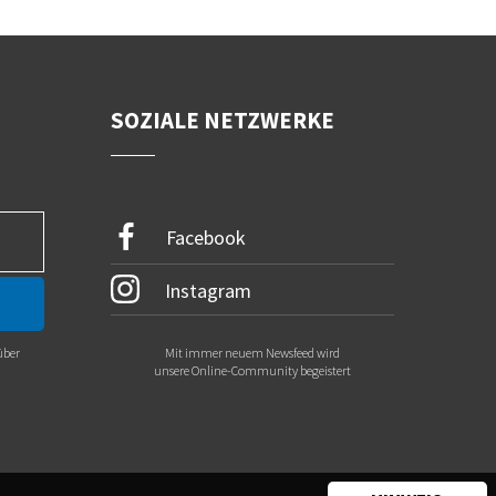
SOZIALE NETZWERKE
Facebook
Instagram
über
Mit immer neuem Newsfeed wird
.
unsere Online-Community begeistert