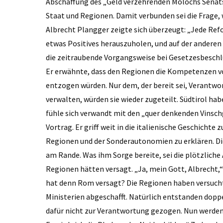
Abschaffung des „Geld verzehrenden Molochs Senat
Staat und Regionen. Damit verbunden sei die Frage, 
Albrecht Plangger zeigte sich überzeugt: „Jede Ref
etwas Positives herauszuholen, und auf der anderen 
die zeitraubende Vorgangsweise bei Gesetzesbesch
Er erwähnte, dass den Regionen die Kompetenzen von
entzogen würden. Nur dem, der bereit sei, Verant
verwalten, würden sie wieder zugeteilt. Südtirol ha
fühle sich verwandt mit den „quer denkenden Vinsch
Vortrag. Er griff weit in die italienische Geschichte
Regionen und der Sonderautonomien zu erklären. Di
am Rande. Was ihm Sorge bereite, sei die plötzlich
Regionen hätten versagt. „Ja, mein Gott, Albrecht,“ 
hat denn Rom versagt? Die Regionen haben versucht
Ministerien abgeschafft. Natürlich entstanden doppe
dafür nicht zur Verantwortung gezogen. Nun werden