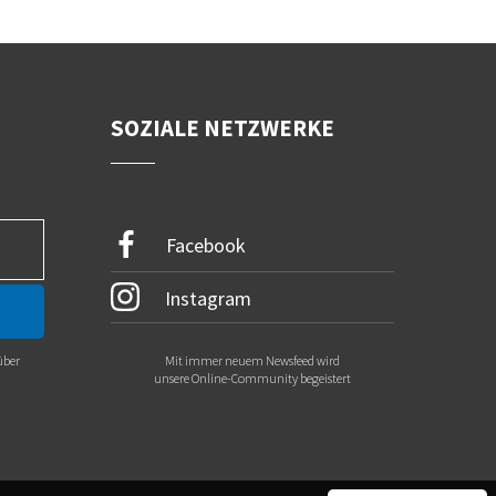
SOZIALE NETZWERKE
Facebook
Instagram
über
Mit immer neuem Newsfeed wird
.
unsere Online-Community begeistert