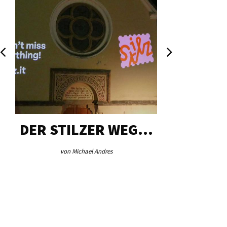
DER STILZER WEG…
AEB VI
von Michael Andres
von Re